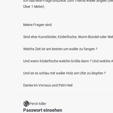
Ich hab eine Frage undzwar zum Thema waller angeln (We
Über 1 Meter)
Meine Fragen sind
Sind eher Kunstköder, Köderfische, Wurm Bündel oder Wels
4.6
303
58
Welche Zeit ist am besten um waller zu fangen ?
Sieg (Herchen)
Wied (
Und wenn Köderfische welche Größe dann ? Und welche Ar
Fischarten: Aal, Bachforelle, Barbe, Döbel, Nase
Fischart
Fluss bei 51570 Windeck
Brachse
Fluss 
Und ist es schlau mit waller Holz am Ufer zu klopfen ?
Danke im Vorraus und Petri Heil
Perch killer
Passwort einsehen