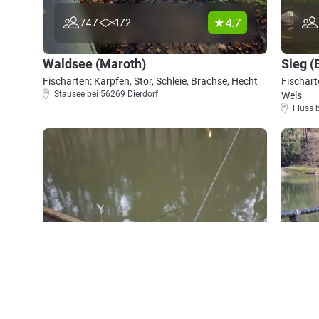
4.7
747
172
Waldsee (Maroth)
Sieg (E
Fischarten: Karpfen, Stör, Schleie, Brachse, Hecht
Fischart
Stausee bei 56269 Dierdorf
Wels
Fluss 
4.7
323
155
Angel-Oase Windhagen
Staus