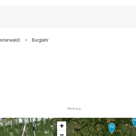
esterwald)
Burglahr
Werbung
+
−