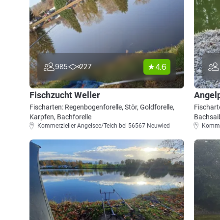
4.6
985
227
Fischzucht Weller
Angel
Fischarten: Regenbogenforelle, Stör, Goldforelle,
Fischart
Karpfen, Bachforelle
Bachsaib
Kommerzieller Angelsee/Teich bei 56567 Neuwied
Kommer