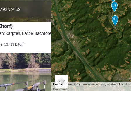
4.4
792
159
itorf)
en: Karpfen, Barbe, Bachforelle, Döbel,
bei 53783 Eitorf
| Tiles © Esri — Source: Esri, i-cubed, USDA
Leaflet
Community
4.7
53
143
ee Oberbieber