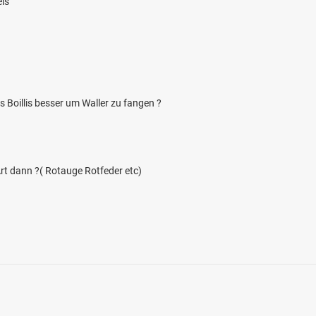
ls
 Boillis besser um Waller zu fangen ?
4.6
84
52
Burglahr/Oberlahr)
t dann ?( Rotauge Rotfeder etc)
en: Bachforelle, Döbel, Karpfen, Aal,
bei 57641 Oberlahr