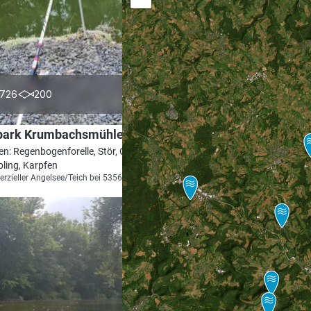
4.6
726
200
park Krumbachsmühle
en: Regenbogenforelle, Stör, Goldforelle,
ling, Karpfen
zieller Angelsee/Teich bei 53567 Asbach