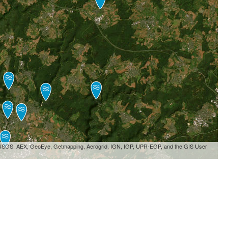
, USGS, AEX, GeoEye, Getmapping, Aerogrid, IGN, IGP, UPR-EGP, and the GIS User