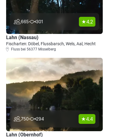
4.2
665
301
Lahn (Nassau)
Fischarten: Döbel, Flussbarsch, Wels, Aal, Hecht
Fluss bei 56377 Misselberg
4.4
750
294
Lahn (Obernhof)