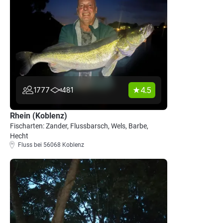
4.5
1777
481
Rhein (Koblenz)
Fischarten: Zander, Flussbarsch, Wels, Barbe,
Hecht
Fluss bei 56068 Koblenz