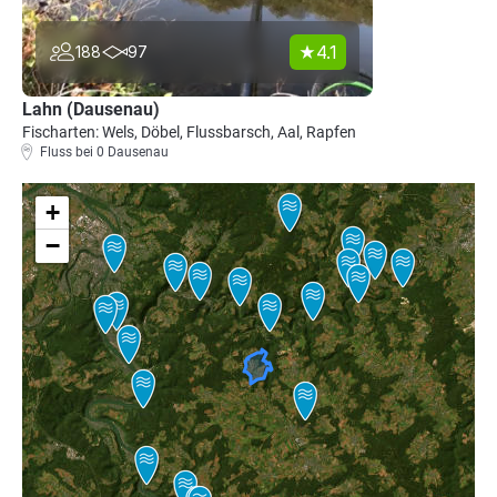
4.1
188
97
Lahn (Dausenau)
Fischarten: Wels, Döbel, Flussbarsch, Aal, Rapfen
Fluss bei 0 Dausenau
+
−