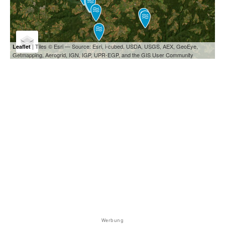
| Tiles © Esri — Source: Esri, i-cubed, USDA, USGS, AEX, GeoEye,
Leaflet
Getmapping, Aerogrid, IGN, IGP, UPR-EGP, and the GIS User Community
Werbung