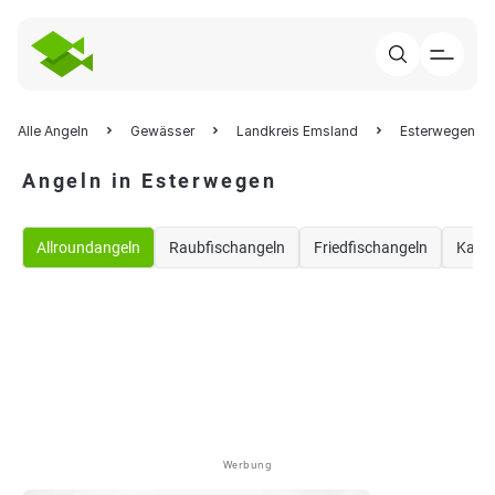
Alle Angeln
Gewässer
Landkreis Emsland
Esterwegen
Angeln in Esterwegen
Allroundangeln
Raubfischangeln
Friedfischangeln
Karp
Werbung