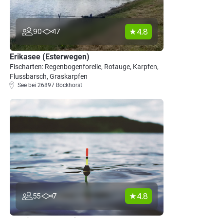
4.8
90
17
Erikasee (Esterwegen)
Fischarten: Regenbogenforelle, Rotauge, Karpfen,
Flussbarsch, Graskarpfen
See bei 26897 Bockhorst
4.8
55
7