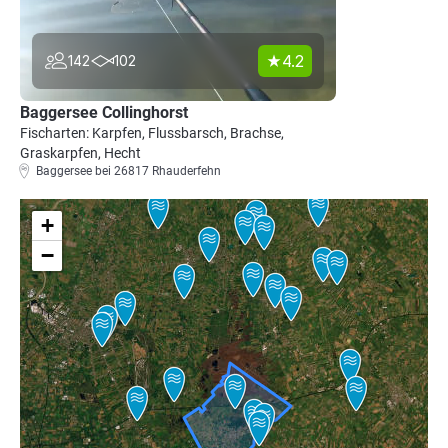
4.2
142
102
Baggersee Collinghorst
Fischarten: Karpfen, Flussbarsch, Brachse,
Graskarpfen, Hecht
Baggersee bei 26817 Rhauderfehn
+
−