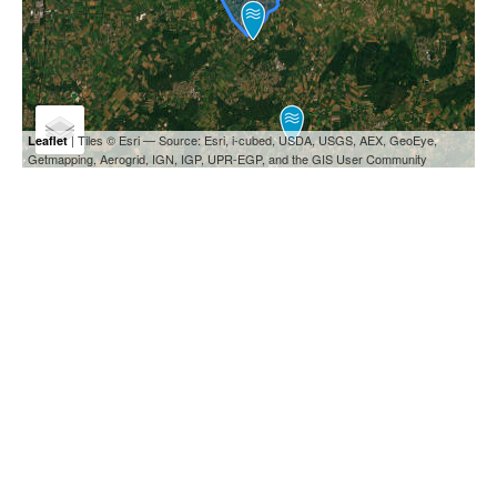
| Tiles © Esri — Source: Esri, i-cubed, USDA, USGS, AEX, GeoEye,
Leaflet
Getmapping, Aerogrid, IGN, IGP, UPR-EGP, and the GIS User Community