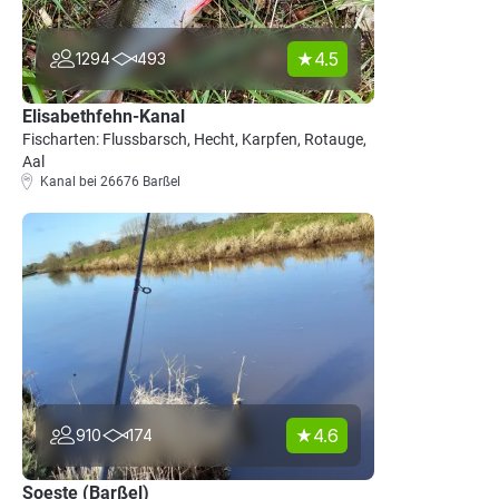
4.5
1294
493
Elisabethfehn-Kanal
Fischarten: Flussbarsch, Hecht, Karpfen, Rotauge,
Aal
Kanal bei 26676 Barßel
4.6
910
174
Soeste (Barßel)