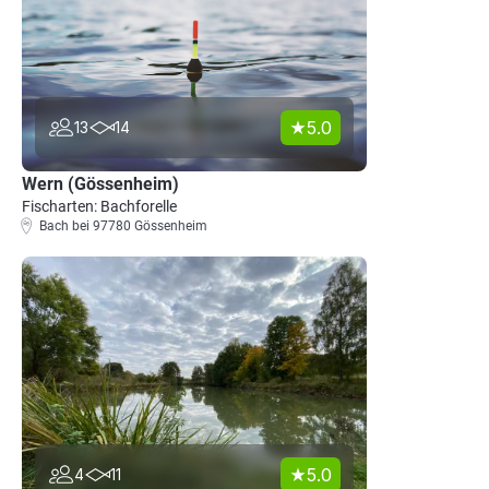
5.0
13
14
Wern (Gössenheim)
Fischarten: Bachforelle
Bach bei 97780 Gössenheim
5.0
4
11