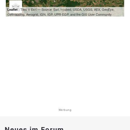
| Tiles © Esri — Source: Esri, i-cubed, USDA, USGS, AEX, GeoEye,
Leaflet
Getmapping, Aerogrid, IGN, IGP, UPR-EGP, and the GIS User Community
Werbung
Neues im Forum