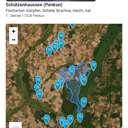
Schützenhaussee (Penkun)
Fischarten: Karpfen, Schleie, Brachse, Hecht, Aal
See bei 17328 Penkun
+
−