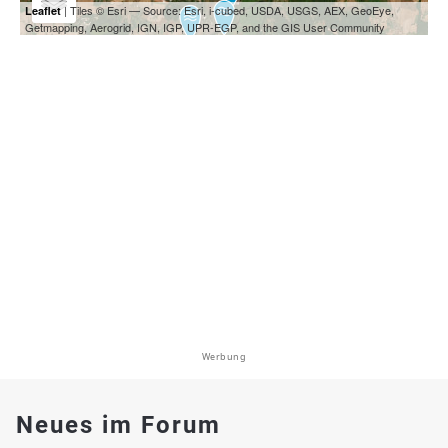
| Tiles © Esri — Source: Esri, i-cubed, USDA, USGS, AEX, GeoEye,
Leaflet
Getmapping, Aerogrid, IGN, IGP, UPR-EGP, and the GIS User Community
Werbung
Neues im Forum