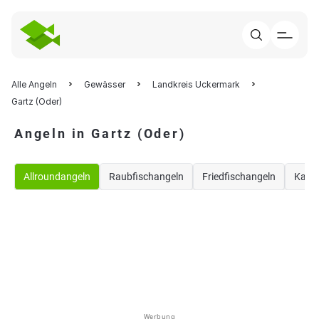
Alle Angeln
Gewässer
Landkreis Uckermark
Gartz (Oder)
Angeln in Gartz (Oder)
Allroundangeln
Raubfischangeln
Friedfischangeln
Karp
Werbung