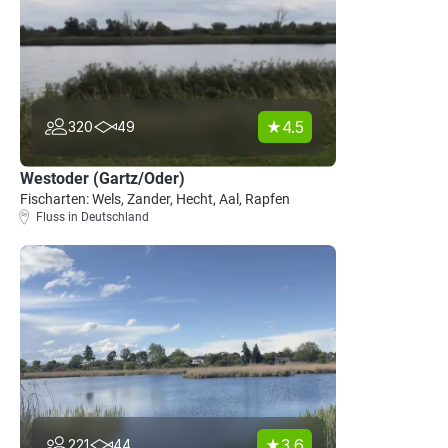
4.5
320
49
Westoder (Gartz/Oder)
Fischarten: Wels, Zander, Hecht, Aal, Rapfen
Fluss in Deutschland
3.6
221
44