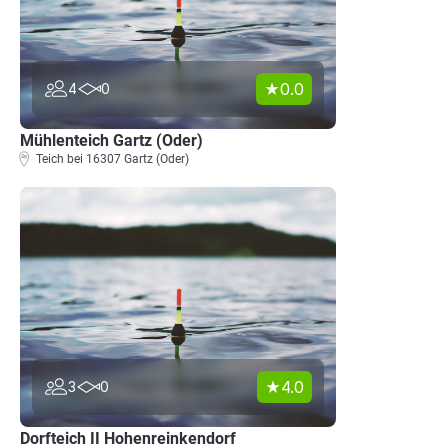
0.0
4
0
Mühlenteich Gartz (Oder)
Teich bei 16307 Gartz (Oder)
4.0
3
0
Dorfteich II Hohenreinkendorf