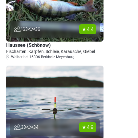
4.4
163
36
Haussee (Schönow)
Fischarten: Karpfen, Schleie, Karausche, Giebel
Weiher bei 16306 Berkholz-Meyenburg
4.9
33
34