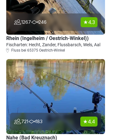
4.3
1267
246
Rhein (Ingelheim / Oestrich-Winkel))
Fischarten: Hecht, Zander, Flussbarsch, Wels, Aal
Fluss bei 65375 Oestrich-Winkel
4.4
721
183
Nahe (Bad Kreuznach)