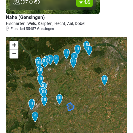
4.6
397
59
Nahe (Gensingen)
Fischarten: Wels, Karpfen, Hecht, Aal, Döbel
Fluss bei 55457 Gensingen
+
−