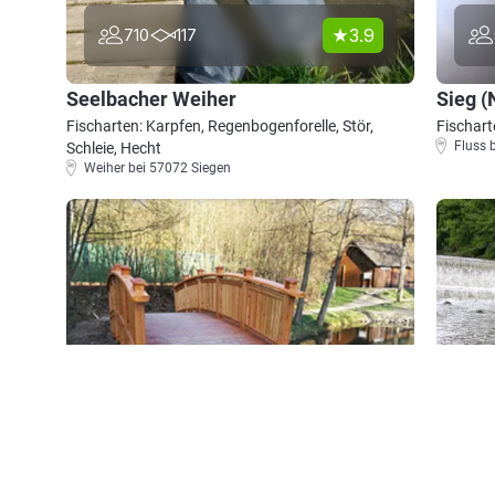
3.9
710
117
Seelbacher Weiher
Sieg (
Fischarten: Karpfen, Regenbogenforelle, Stör,
Fischart
Fluss 
Schleie, Hecht
Weiher bei 57072 Siegen
4.2
447
87
Gambachsweiher
Sieg (