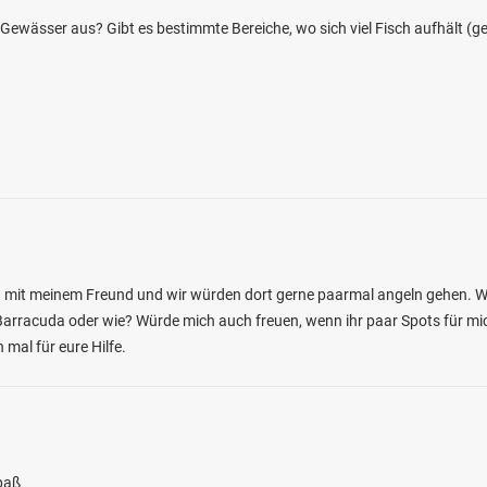
 Gewässer aus? Gibt es bestimmte Bereiche, wo sich viel Fisch aufhält (g
4.3
130
55
er Weiher (Freudenberg)
en: Regenbogenforelle, Aal, Karpfen,
, Rotauge
rca mit meinem Freund und wir würden dort gerne paarmal angeln gehen.
 bei 57258 Freudenberg
 Barracuda oder wie? Würde mich auch freuen, wenn ihr paar Spots für m
 mal für eure Hilfe.
paß