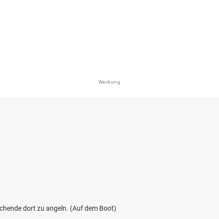
en: Bachforelle, Aal, Regenbogenforelle,
 Döbel
bei 57548 Kirchen
Werbung
4.2
537
58
(Brachbach-Mudersbach)
en: Bachforelle, Regenbogenforelle, Döbel,
sch, Hecht
bei 57555 Brachbach
ochende dort zu angeln. (Auf dem Boot)