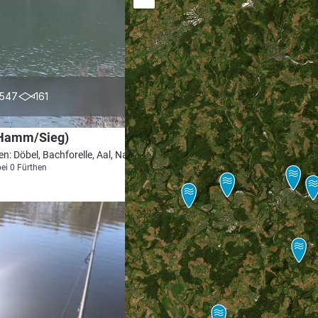
4.7
547
161
(Hamm/Sieg)
en: Döbel, Bachforelle, Aal, Nase, Barbe
bei 0 Fürthen