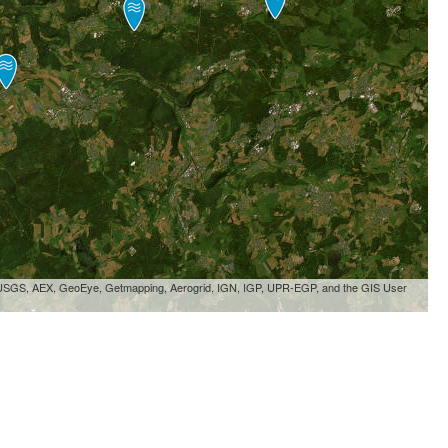
, USGS, AEX, GeoEye, Getmapping, Aerogrid, IGN, IGP, UPR-EGP, and the GIS User