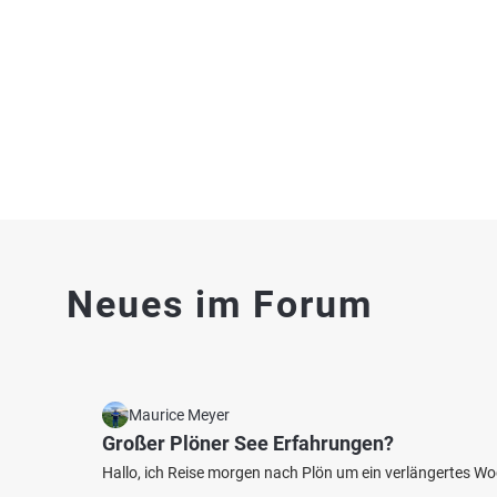
Fischarten: Regenbogenforelle, Karpfen,
Fischart
Flussbarsch, Schleie, Zander
Karpfen,
Weiher bei 57258 Freudenberg
Fluss 
Neues im Forum
4.5
580
73
Sieg (Betzdorf)
Sieg 
Fischarten: Bachforelle, Döbel, Regenbogenforelle,
Fischart
Hecht, Nase
Maurice Meyer
Flussbar
Fluss bei 57518 Alsdorf
Fluss 
Großer Plöner See Erfahrungen?
Hallo, ich Reise morgen nach Plön um ein verlängertes W