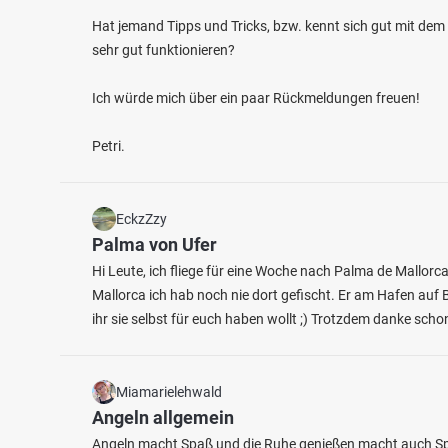
Hat jemand Tipps und Tricks, bzw. kennt sich gut mit dem
sehr gut funktionieren?
Ich würde mich über ein paar Rückmeldungen freuen!
Petri.
4.4
363
57
EckzZzy
Elkenrother Weiher
Büsch
Palma von Ufer
Fischarten: Karpfen, Brachse, Regenbogenforelle,
Fischart
Flussbarsch, Rotfeder
Brachse
Hi Leute, ich fliege für eine Woche nach Palma de Mallo
Weiher bei 57578 Elkenroth
Weiher
Mallorca ich hab noch nie dort gefischt. Er am Hafen auf
ihr sie selbst für euch haben wollt ;) Trotzdem danke schon
Miamarielehwald
Angeln allgemein
Angeln macht Spaß und die Ruhe genießen macht auch S