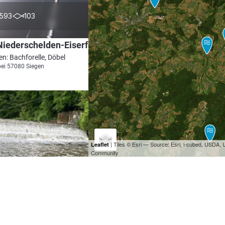
3.9
593
103
Niederschelden-Eiserfeld)
en: Bachforelle, Döbel
bei 57080 Siegen
| Tiles © Esri — Source: Esri, i-cubed, USDA
Leaflet
Community
4.5
188
77
Freusburg-Büdenholz)