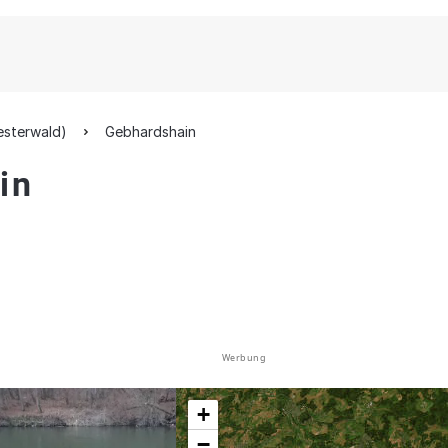
esterwald)
Gebhardshain
in
Werbung
+
−