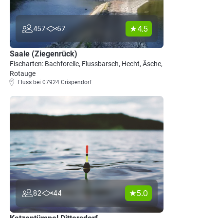
4.5
457
57
Saale (Ziegenrück)
Fischarten: Bachforelle, Flussbarsch, Hecht, Äsche,
Rotauge
Fluss bei 07924 Crispendorf
5.0
82
44