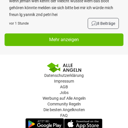
wenn jeman wen kennt der vileicht wüsste wem das boot
gehören könnte melden sie sich bitte bei mir ich würde mich
freun lg yannik znd petri hei
8 Beiträge
vor 1 Stunde
Mehr anzeigen
Datenschutzerklärung
Impressum
AGB
Jobs
Werbung auf Alle Angeln
Community Regeln
Die besten Angelknoten
FAQ