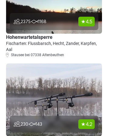
4.5
2375
1168
Hohenwartetalsperre
Fischarten: Flussbarsch, Hecht, Zander, Karpfen,
Aal
Stausee bei 07338 Altenbeuthen
4.2
230
143