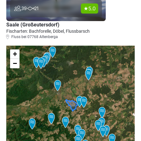
5.0
39
21
Saale (Großeutersdorf)
Fischarten: Bachforelle, Döbel, Flussbarsch
Fluss bei 07768 Altenberga
+
−