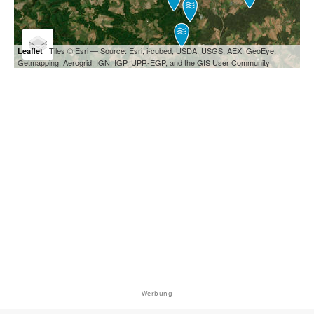
| Tiles © Esri — Source: Esri, i-cubed, USDA, USGS, AEX, GeoEye,
Leaflet
Getmapping, Aerogrid, IGN, IGP, UPR-EGP, and the GIS User Community
Werbung