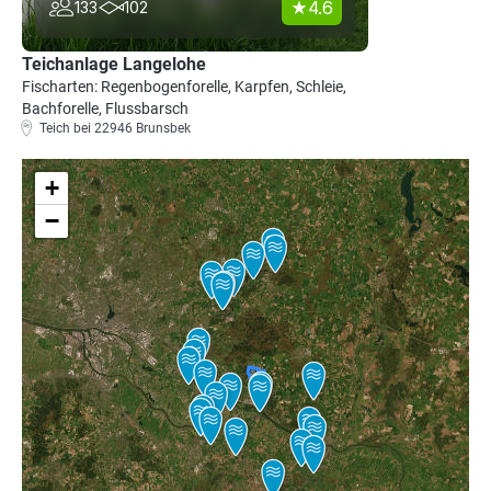
4.6
133
102
Teichanlage Langelohe
Fischarten: Regenbogenforelle, Karpfen, Schleie,
Bachforelle, Flussbarsch
Teich bei 22946 Brunsbek
+
−