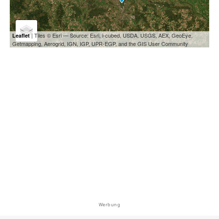
| Tiles © Esri — Source: Esri, i-cubed, USDA, USGS, AEX, GeoEye,
Leaflet
Getmapping, Aerogrid, IGN, IGP, UPR-EGP, and the GIS User Community
Werbung