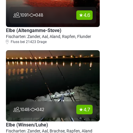
4.6
1091
348
Elbe (Altengamme-Stove)
Fischarten: Zander, Aal, Aland, Rapfen, Flunder
Fluss bei 21423 Drage
4.7
1048
342
Elbe (Winsen/Luhe)
Fischarten: Zander, Aal, Brachse, Rapfen, Aland