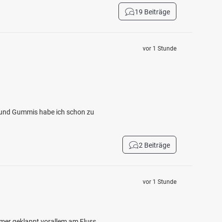
19 Beiträge
vor 1 Stunde
er und Gummis habe ich schon zu
2 Beiträge
vor 1 Stunde
mmer geklappt vorallem am Fluss.