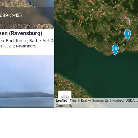
4.3
689
155
sen (Ravensburg)
en: Bachforelle, Barbe, Aal, Döbel, Wels
bei 88212 Ravensburg
| Tiles © Esri — Source: Esri, i-cubed, USDA
Leaflet
Community
3.3
1020
128
nsee