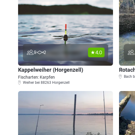
4.0
9
2
Kappelweiher (Horgenzell)
Rotach
Bach b
Fischarten: Karpfen
Weiher bei 88263 Horgenzell