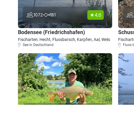
4.6
1072
181
Bodensee (Friedrichshafen)
Schus
Fischarten: Hecht, Flussbarsch, Karpfen, Aal, Wels
Fischart
See in Deutschland
Fluss 
4.0
575
132
Guggenhauser Weiher
Illme