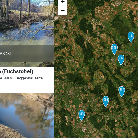
+
−
0.0
8
1
 (Fuchstobel)
ei 88693 Deggenhausertal