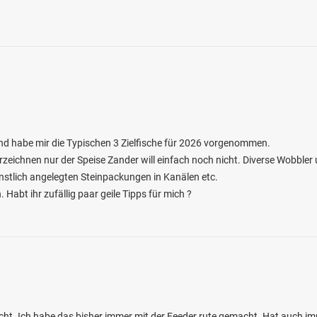
und habe mir die Typischen 3 Zielfische für 2026 vorgenommen.
erzeichnen nur der Speise Zander will einfach noch nicht. Diverse Wobbl
stlich angelegten Steinpackungen in Kanälen etc.
Habt ihr zufällig paar geile Tipps für mich ?
ischt. Ich habe das bisher immer mit der Feeder rute gemacht. Hat auch i