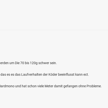
3.8
129
85
rauter Weiher
en: Hecht, Flussbarsch, Karpfen
erden um Die 70 bis 120g schwer sein.
 bei 88287 Grünkraut
 das es es das Laufverhalten der Köder beeinflusst kann ect.
m Hardmono und hat schon viele Meter damit gefangen ohne Probleme.