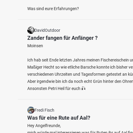
Was sind eure Erfahrungen?
DavidOutdoor
Zander fangen für Anfänger ?
Moinsen
Ich hab seit Ende letzten Jahres meinen Fischereischein 
Maßiger Hecht so wie etliche Barsche konnte ich bisher v
verschiedenen Uhrzeiten und Tagesformen getestet an kün
Aber irgendwie bin ich da noch echt Grün hinter den Ohren. 
Ansonsten Petri Heil für euch 🎣
Fredi Fisch
Was für eine Rute auf Aal?
Hey Angelfreunde,
mich würde mal interessieren was für Ruten ihr auf Aal f