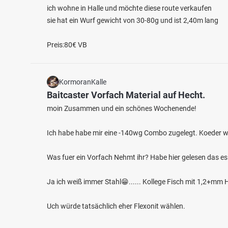
ich wohne in Halle und möchte diese route verkaufen
sie hat ein Wurf gewicht von 30-80g und ist 2,40m lang
Preis:80€ VB
KormoranKalle
4.5
294
102
Baitcaster Vorfach Material auf Hecht.
moin Zusammen und ein schönes Wochenende!
Forellenteich Lellwangen
Grünk
Fischarten: Regenbogenforelle, Bachsaibling,
Fischart
Ich habe habe mir eine -140wg Combo zugelegt. Koeder w
Weiher
Seesaibling, Bachforelle, Elsässer Saibling
Kommerzieller Angelsee/Teich bei 88682 Salem
Was fuer ein Vorfach Nehmt ihr? Habe hier gelesen das es
Ja ich weiß immer Stahl😁...... Kollege Fisch mit 1,2+m
Uch würde tatsächlich eher Flexonit wählen.