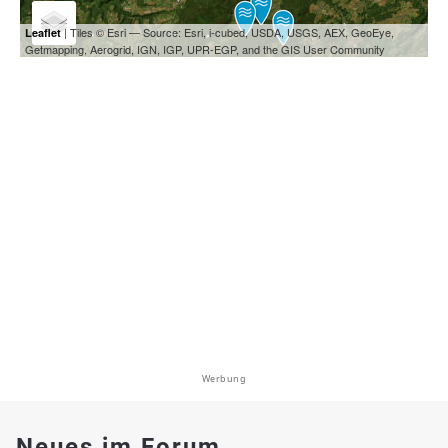
| Tiles © Esri — Source: Esri, i-cubed, USDA, USGS, AEX, GeoEye,
Leaflet
Getmapping, Aerogrid, IGN, IGP, UPR-EGP, and the GIS User Community
Werbung
Neues im Forum