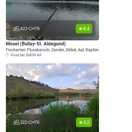
4.4
422
78
Mosel (Bullay-St. Aldegund)
Fischarten: Flussbarsch, Zander, Döbel, Aal, Rapfen
Fluss bei 56859 Alf
4.2
322
76