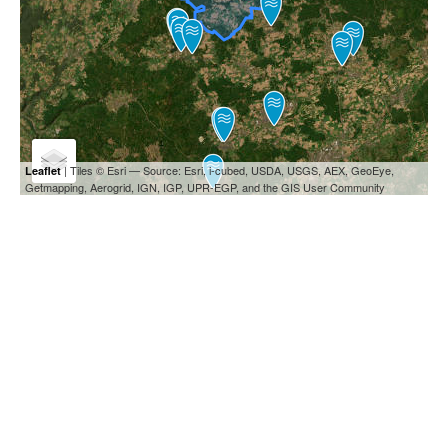
| Tiles © Esri — Source: Esri, i-cubed, USDA, USGS, AEX, GeoEye,
Leaflet
Getmapping, Aerogrid, IGN, IGP, UPR-EGP, and the GIS User Community