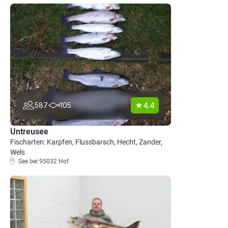
4.4
587
105
Untreusee
Fischarten: Karpfen, Flussbarsch, Hecht, Zander,
Wels
See bei 95032 Hof