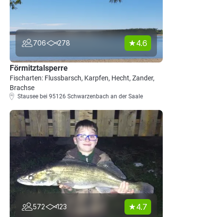
4.6
706
278
Förmitztalsperre
Fischarten: Flussbarsch, Karpfen, Hecht, Zander,
Brachse
Stausee bei 95126 Schwarzenbach an der Saale
4.7
572
123