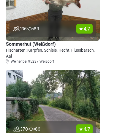
4.7
136
89
Sommerhut (Weißdorf)
Fischarten: Karpfen, Schleie, Hecht, Flussbarsch,
Aal
Weiher bei 95237 Weißdorf
4.7
370
86