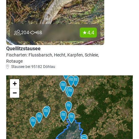
4.4
204
68
Quellitzstausee
Fischarten: Flussbarsch, Hecht, Karpfen, Schleie,
Rotauge
Stausee bei 95182 Döhlau
+
−