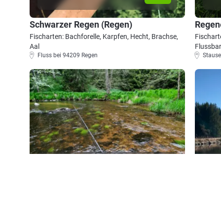
Schwarzer Regen (Regen)
Regen
Fischarten: Bachforelle, Karpfen, Hecht, Brachse,
Fischart
Aal
Flussbar
Fluss bei 94209 Regen
Stause
3.7
385
84
Rinchnacher Ohe
Teicha
Fischarten: Bachforelle, Hecht, Döbel,
Fischart
Regenbogenforelle, Flussbarsch
Hecht, 