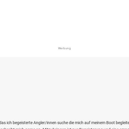
bei 94264 Langdorf
Werbung
4.3
318
27
r Eppenschlag
en: Regenbogenforelle, Bachforelle,
ling, Seesaibling
 bei 94536 Eppenschlag
das ich begeisterte Angler/innen suche die mich auf meinem Boot begleite