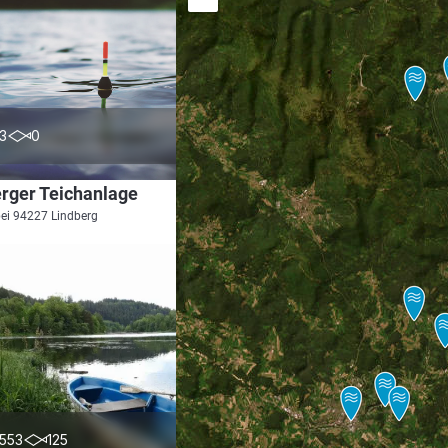
0.0
3
0
rger Teichanlage
bei 94227 Lindberg
4.0
553
125