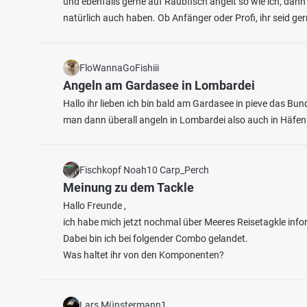
und ebenfalls gerne auf Raubfisch angelt so wie ich, dann
natürlich auch haben. Ob Anfänger oder Profi, ihr seid g
FloWannaGoFishiii
Angeln am Gardasee in Lombardei
4.2
201
12
Hallo ihr lieben ich bin bald am Gardasee in pieve das B
man dann überall angeln in Lombardei also auch in Häfen
Stausee Großarmschlag
Verei
Fischarten: Bachforelle, Regenbogenforelle, Schleie
Fischart
Stausee bei 94481 Grafenau
Teich 
Fischkopf Noah10 Carp_Perch
Meinung zu dem Tackle
Hallo Freunde ,
ich habe mich jetzt nochmal über Meeres Reisetagkle infor
Dabei bin ich bei folgender Combo gelandet.
Was haltet ihr von den Komponenten?
Lars Münstermann1