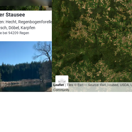
er Stausee
en: Hecht, Regenbogenforelle,
sch, Döbel, Karpfen
e bei 94209 Regen
| Tiles © Esri — Source: Esri, i-cubed, USDA
Leaflet
Community
5.0
117
69
nlage FV Zwiesel
en: Karpfen, Schleie, Regenbogenforelle,
Zander