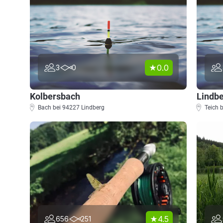
0.0
3
0
Kolbersbach
Lindbe
Bach bei 94227 Lindberg
Teich 
4.5
656
251