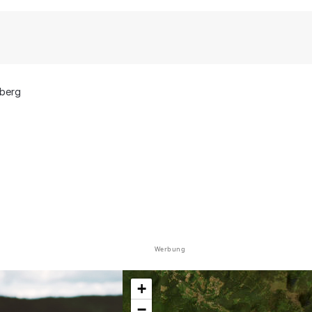
dberg
Werbung
+
−