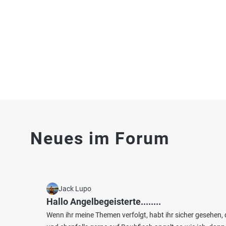
Fluss bei 94209 Regen
Teich 
3.8
337
60
Neues im Forum
Gschwendtnermühlweiher
Weihe
Fischarten: Regenbogenforelle, Bachsaibling,
Fischart
Bachforelle, Elsässer Saibling, Karpfen
Bachsaib
Weiher bei 94261 Kirchdorf im Wald
Weiher
Jack Lupo
Hallo Angelbegeisterte........
Wenn ihr meine Themen verfolgt, habt ihr sicher gesehen, 