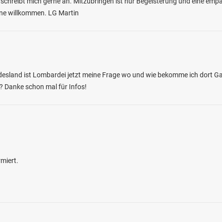
 schreibt mich gerne an. Mitzubringen ist nur Begeisterung und eine empat
erne willkommen. LG Martin
0.0
3
9
undesland ist Lombardei jetzt meine Frage wo und wie bekomme ich dort 
? Danke schon mal für Infos!
nsweiher FV Rinchnach
en: Giebel, Karpfen
bei 94261 Kirchdorf im Wald
miert.