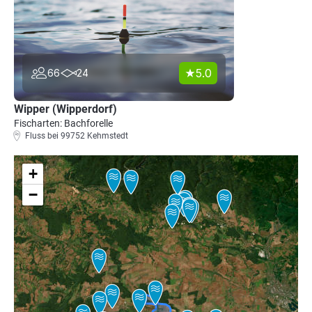
5.0
66
24
Wipper (Wipperdorf)
Fischarten: Bachforelle
Fluss bei 99752 Kehmstedt
+
−