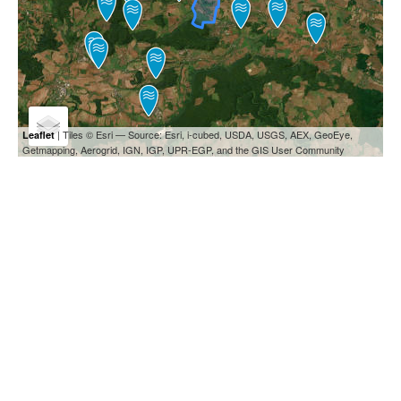
| Tiles © Esri — Source: Esri, i-cubed, USDA, USGS, AEX, GeoEye,
Leaflet
Getmapping, Aerogrid, IGN, IGP, UPR-EGP, and the GIS User Community