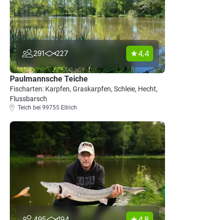
4.4
291
227
Paulmannsche Teiche
Fischarten: Karpfen, Graskarpfen, Schleie, Hecht,
Flussbarsch
Teich bei 99755 Ellrich
4.8
495
194