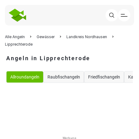
Alle Angeln
Gewässer
Landkreis Nordhausen
Lipprechterode
Angeln in Lipprechterode
Allroundangeln
Raubfischangeln
Friedfischangeln
Karp
Werbung