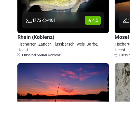
4.5
1772
481
Rhein (Koblenz)
Mosel 
Fischarten: Zander, Flussbarsch, Wels, Barbe,
Fischart
Hecht
Hecht
Fluss bei 56068 Koblenz
Fluss 
4.5
1560
428