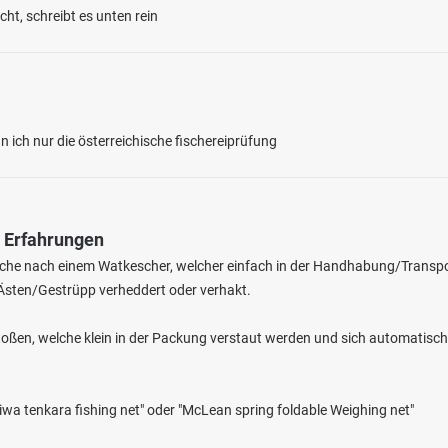
ht, schreibt es unten rein
 ich nur die österreichische fischereiprüfung
4.5
375
223
& Erfahrungen
 (Lehmen)
Suche nach einem Watkescher, welcher einfach in der Handhabung/Transp
en: Flussbarsch, Rapfen, Zander, Döbel, Aal
n Ästen/Gestrüpp verheddert oder verhakt.
bei 56332 Alken
toßen, welche klein in der Packung verstaut werden und sich automatisch
iwa tenkara fishing net" oder "McLean spring foldable Weighing net"