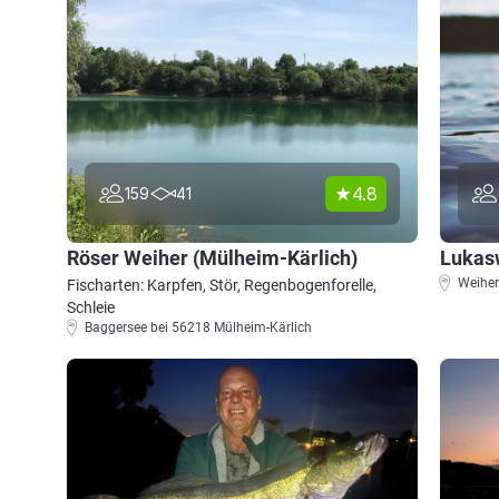
4.8
159
41
Röser Weiher (Mülheim-Kärlich)
Lukasw
Weiher
Fischarten: Karpfen, Stör, Regenbogenforelle,
Schleie
Baggersee bei 56218 Mülheim-Kärlich