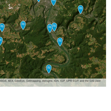
, USGS, AEX, GeoEye, Getmapping, Aerogrid, IGN, IGP, UPR-EGP, and the GIS User