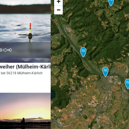
+
−
0.0
9
0
eiher (Mülheim-Kärlich)
 bei 56218 Mülheim-Kärlich