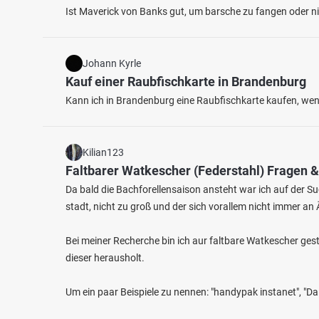
Ist Maverick von Banks gut, um barsche zu fangen oder nic
Johann Kyrle
Kauf einer Raubfischkarte in Brandenburg
Kann ich in Brandenburg eine Raubfischkarte kaufen, wenn
4.6
985
227
Kilian123
Faltbarer Watkescher (Federstahl) Fragen 
Fischzucht Weller
Mosel
Da bald die Bachforellensaison ansteht war ich auf der 
Fischarten: Regenbogenforelle, Stör, Goldforelle,
Fischart
stadt, nicht zu groß und der sich vorallem nicht immer a
Fluss 
Karpfen, Bachforelle
Kommerzieller Angelsee/Teich bei 56567 Neuwied
Bei meiner Recherche bin ich aur faltbare Watkescher ges
dieser herausholt.
Um ein paar Beispiele zu nennen: "handypak instanet", "Da