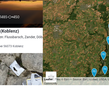
4.3
1485
450
(Koblenz)
en: Flussbarsch, Zander, Döbel, Rapfen,
bei 56073 Koblenz
| Tiles © Esri — Source: Esri, i-cubed, USDA
Leaflet
Community
4.3
1336
406