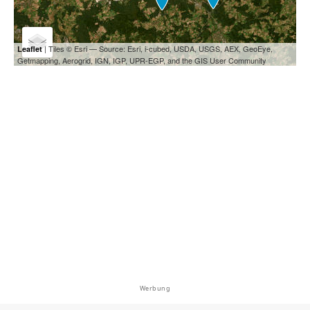
| Tiles © Esri — Source: Esri, i-cubed, USDA, USGS, AEX, GeoEye,
Leaflet
Getmapping, Aerogrid, IGN, IGP, UPR-EGP, and the GIS User Community
Werbung