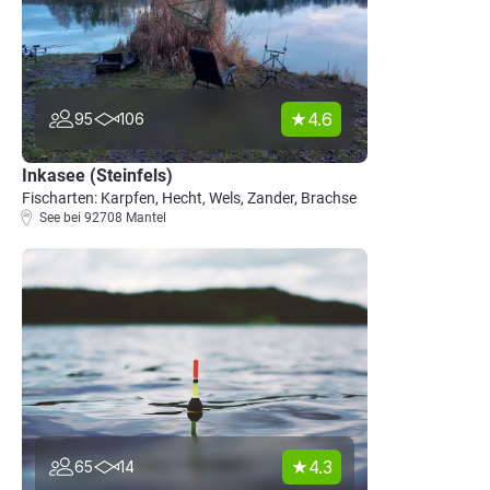
4.6
95
106
Inkasee (Steinfels)
Fischarten: Karpfen, Hecht, Wels, Zander, Brachse
See bei 92708 Mantel
4.3
65
14