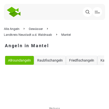
Alle Angeln
Gewässer
Landkreis Neustadt a.d. Waldnaab
Mantel
Angeln in Mantel
Allroundangeln
Raubfischangeln
Friedfischangeln
Karp
Werbung