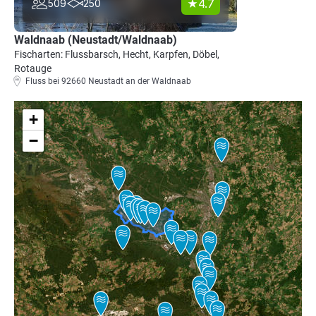
4.7
509
250
Waldnaab (Neustadt/Waldnaab)
Fischarten: Flussbarsch, Hecht, Karpfen, Döbel,
Rotauge
Fluss bei 92660 Neustadt an der Waldnaab
+
−