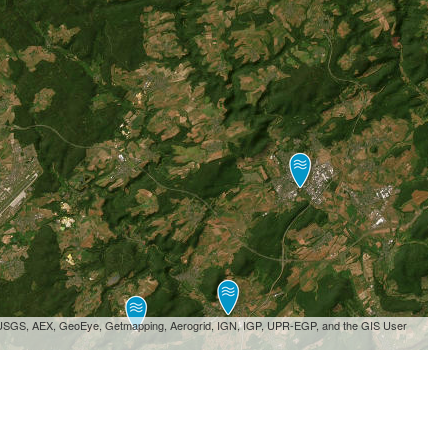
, USGS, AEX, GeoEye, Getmapping, Aerogrid, IGN, IGP, UPR-EGP, and the GIS User