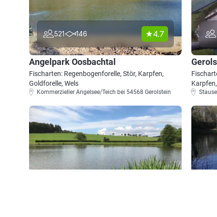
4.7
521
146
Angelpark Oosbachtal
Gerols
Fischarten: Regenbogenforelle, Stör, Karpfen,
Fischart
Goldforelle, Wels
Karpfen,
Kommerzieller Angelsee/Teich bei 54568 Gerolstein
Stause
5.0
60
79