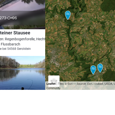
4.3
273
96
teiner Stausee
en: Regenbogenforelle, Hecht, Bachforelle,
 Flussbarsch
e bei 54568 Gerolstein
| Tiles © Esri — Source: Esri, i-cubed, USDA
Leaflet
Community
4.8
352
74