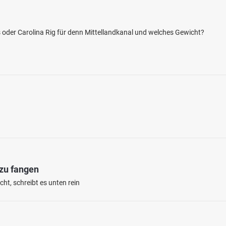
as oder Carolina Rig für denn Mittellandkanal und welches Gewicht?
4.4
34
24
 Malbergweich
en: Regenbogenforelle, Stör
bei 54655 Zendscheid
 zu fangen
ht, schreibt es unten rein