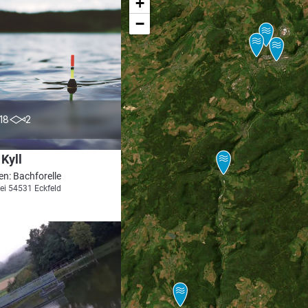
+
−
5.0
18
2
 Kyll
en: Bachforelle
ei 54531 Eckfeld