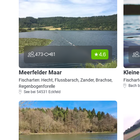
4.6
473
81
Meerfelder Maar
Kleine
Fischarten: Hecht, Flussbarsch, Zander, Brachse,
Fischart
Bach b
Regenbogenforelle
See bei 54531 Eckfeld