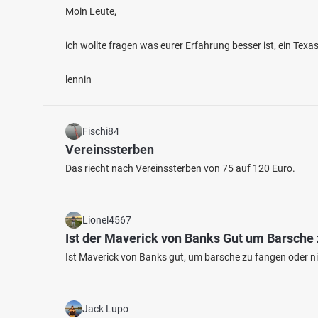
Moin Leute,
ich wollte fragen was eurer Erfahrung besser ist, ein Tex
lennin
Fischi84
4.2
174
31
Vereinssterben
Das riecht nach Vereinssterben von 75 auf 120 Euro.
Angelweiher Fließemer Mühle
Teich
Fischarten: Regenbogenforelle, Gründling, Stör,
Fischart
Teich 
Karpfen
Lionel4567
Weiher bei 54636 Altscheid
Ist der Maverick von Banks Gut um Barsche
Ist Maverick von Banks gut, um barsche zu fangen oder nic
Jack Lupo