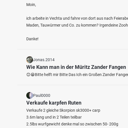
Moin,
ich arbeite in Vechta und fahre von dort aus nach Feierab
Maden, Tauwürmer und Co. zu kommen? Irgendeine Zooh
Danke!
4.7
1033
170
Jonas.2014
Wie Kann man in der Müritz Zander Fangen
Kieler Förde (auf See)
😊😁Bitte helft mir Bitte Das Ich ein Großen Zander Fang
Nord-
Fischarten: Meerforelle, Dorsch, Flunder, Scholle,
Fischart
Makrele
Flunder
Meer in Deutschland
Kanal 
Paul0000
Verkaufe karpfen Ruten
Verkaufe 2 gleiche Skorpion sk3000+ carp
3.6m lang und in 2 Teilen teilbar
2.5lbs wurfgewicht denke mal so zwischen 50- 200g