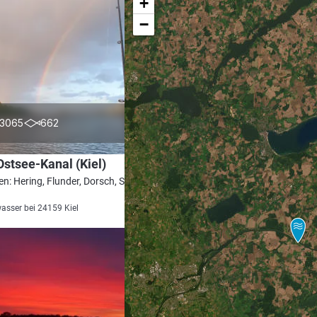
+
−
4.7
3065
662
stsee-Kanal (Kiel)
en: Hering, Flunder, Dorsch, Scholle,
asser bei 24159 Kiel