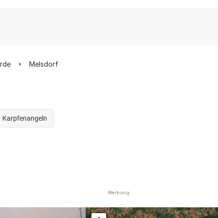
örde
Melsdorf
Karpfenangeln
Werbung