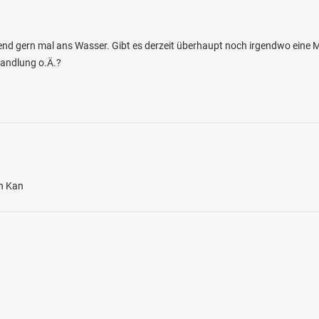
end gern mal ans Wasser. Gibt es derzeit überhaupt noch irgendwo eine Mö
andlung o.Ä.?
4.7
1575
165
en Kan
Ostsee-Kanal (Quarnbek)
en: Zander, Flussbarsch, Aal, Dorsch,
bei 24214 Gettorf