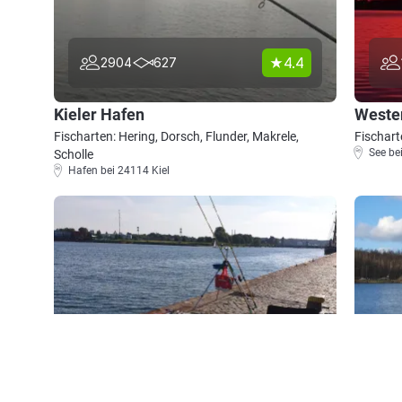
4.4
2904
627
Kieler Hafen
Weste
Fischarten: Hering, Dorsch, Flunder, Makrele,
Fischart
See be
Scholle
Hafen bei 24114 Kiel
4.6
2563
363