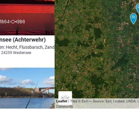
4.5
1864
386
nsee (Achterwehr)
en: Hecht, Flussbarsch, Zander, Schleie, Aal
i 24259 Westensee
| Tiles © Esri — Source: Esri, i-cubed, USDA
Leaflet
Community
4.5
2321
271