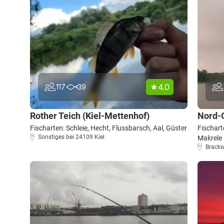
4.0
117
39
Rother Teich (Kiel-Mettenhof)
Nord-O
Fischarten: Schleie, Hecht, Flussbarsch, Aal, Güster
Fischart
Sonstiges bei 24109 Kiel
Makrele
Brackw