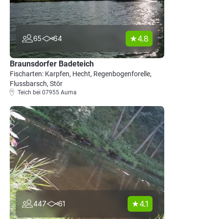
4.8
65
64
Braunsdorfer Badeteich
Fischarten: Karpfen, Hecht, Regenbogenforelle,
Flussbarsch, Stör
Teich bei 07955 Auma
4.1
447
61