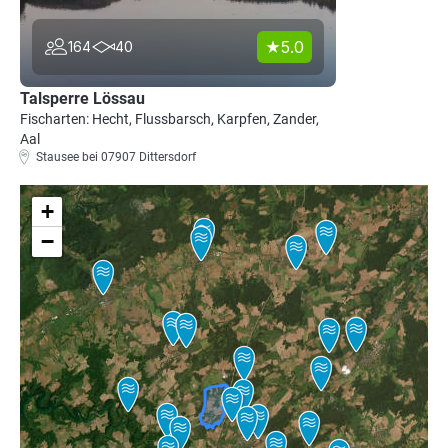
5.0
164
40
Talsperre Lössau
Fischarten: Hecht, Flussbarsch, Karpfen, Zander,
Aal
Stausee bei 07907 Dittersdorf
+
−