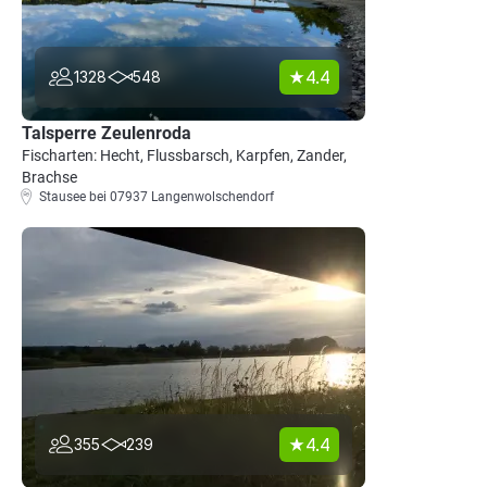
4.4
1328
548
Talsperre Zeulenroda
Fischarten: Hecht, Flussbarsch, Karpfen, Zander,
Brachse
Stausee bei 07937 Langenwolschendorf
4.4
355
239