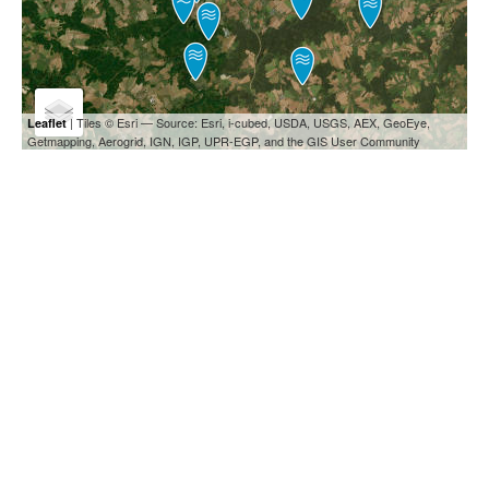
| Tiles © Esri — Source: Esri, i-cubed, USDA, USGS, AEX, GeoEye,
Leaflet
Getmapping, Aerogrid, IGN, IGP, UPR-EGP, and the GIS User Community