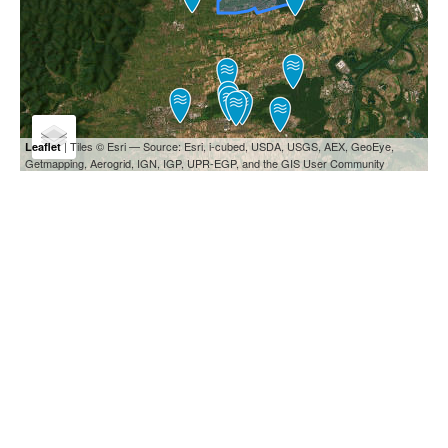
| Tiles © Esri — Source: Esri, i-cubed, USDA, USGS, AEX, GeoEye,
Leaflet
Getmapping, Aerogrid, IGN, IGP, UPR-EGP, and the GIS User Community