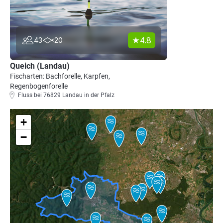
4.8
43
20
Queich (Landau)
Fischarten: Bachforelle, Karpfen,
Regenbogenforelle
Fluss bei 76829 Landau in der Pfalz
+
−