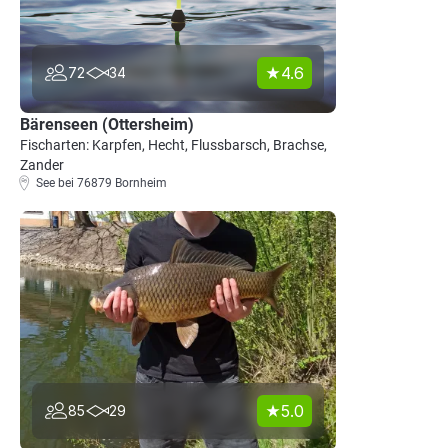
4.6
72
34
Bärenseen (Ottersheim)
Fischarten: Karpfen, Hecht, Flussbarsch, Brachse,
Zander
See bei 76879 Bornheim
5.0
85
29