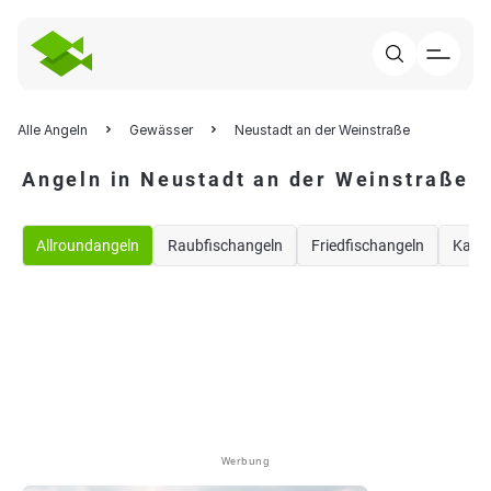
Alle Angeln
Gewässer
Neustadt an der Weinstraße
Angeln in Neustadt an der Weinstraße
Allroundangeln
Raubfischangeln
Friedfischangeln
Karp
Werbung