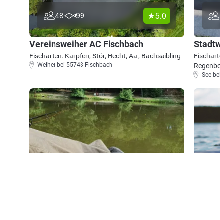
5.0
48
99
Vereinsweiher AC Fischbach
Stadt
Fischarten: Karpfen, Stör, Hecht, Aal, Bachsaibling
Fischart
Weiher bei 55743 Fischbach
Regenbog
See be
4.4
389
81
Fischzucht Orth