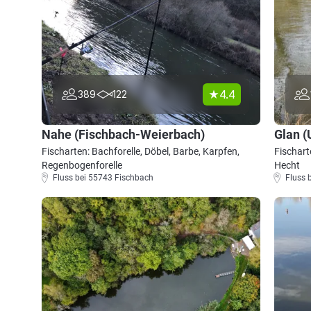
4.4
389
122
Nahe (Fischbach-Weierbach)
Glan (
Fischarten: Bachforelle, Döbel, Barbe, Karpfen,
Fischart
Regenbogenforelle
Hecht
Fluss bei 55743 Fischbach
Fluss 