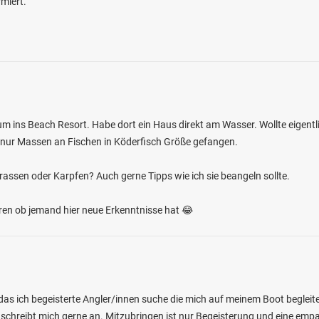
miert.
4.0
50
16
ns Beach Resort. Habe dort ein Haus direkt am Wasser. Wollte eigentli
ie nur Massen an Fischen in Köderfisch Größe gefangen.
nbacher Weiher
rassen oder Karpfen? Auch gerne Tipps wie ich sie beangeln sollte.
en: Hecht, Regenbogenforelle, Aal, Schleie,
 bei 66909 Henschtal
hören ob jemand hier neue Erkenntnisse hat 😂
das ich begeisterte Angler/innen suche die mich auf meinem Boot begleite
 schreibt mich gerne an. Mitzubringen ist nur Begeisterung und eine empat