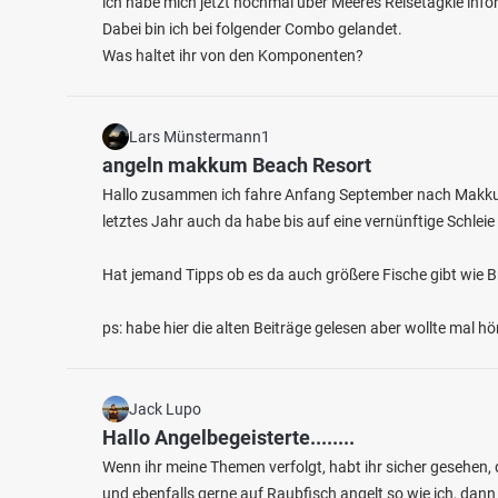
ich habe mich jetzt nochmal über Meeres Reisetagkle infor
Dabei bin ich bei folgender Combo gelandet.
Was haltet ihr von den Komponenten?
Lars Münstermann1
angeln makkum Beach Resort
5.0
9
25
Hallo zusammen ich fahre Anfang September nach Makkum i
letztes Jahr auch da habe bis auf eine vernünftige Schle
Nahe (Frauenberg)
Lange
Hat jemand Tipps ob es da auch größere Fische gibt wie B
Fischarten: Döbel, Barbe, Bachforelle, Gründling,
Fischart
Karpfen
Zander
Fluss bei 55776 Ruschberg
Weiher
ps: habe hier die alten Beiträge gelesen aber wollte mal 
Jack Lupo
Hallo Angelbegeisterte........
Wenn ihr meine Themen verfolgt, habt ihr sicher gesehen, 
und ebenfalls gerne auf Raubfisch angelt so wie ich, dann