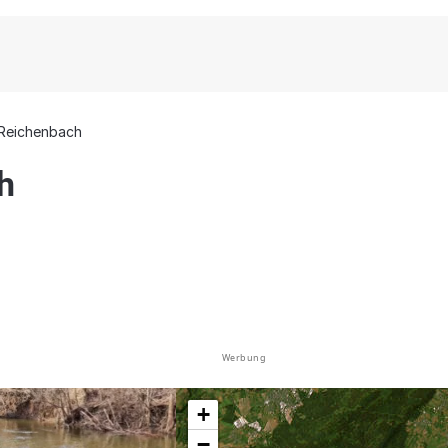
Reichenbach
h
Werbung
+
−