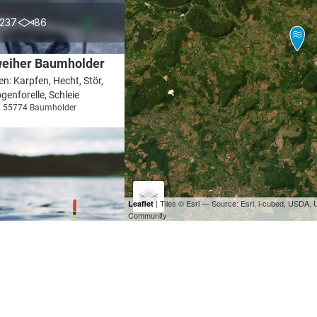
4.9
237
86
weiher Baumholder
en: Karpfen, Hecht, Stör,
enforelle, Schleie
i 55774 Baumholder
| Tiles © Esri — Source: Esri, i-cubed, USDA
Leaflet
Community
4.6
127
39
Vereinsteiche ASV Fischwaid Birkenfeld