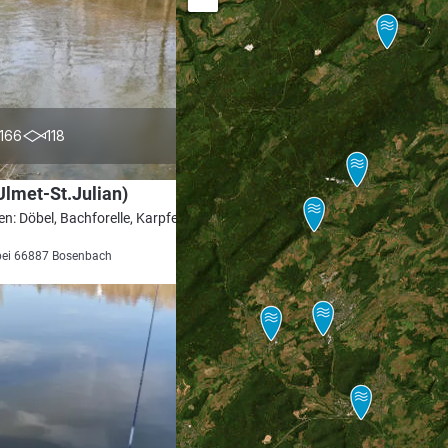
4.2
166
118
Ulmet-St.Julian)
en: Döbel, Bachforelle, Karpfen, Brachse,
bei 66887 Bosenbach