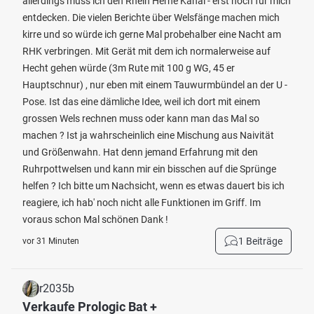
allerdings muss ich den Rhein Herne Kanal - erst noch für mich
entdecken. Die vielen Berichte über Welsfänge machen mich
kirre und so würde ich gerne Mal probehalber eine Nacht am
RHK verbringen. Mit Gerät mit dem ich normalerweise auf
Hecht gehen würde (3m Rute mit 100 g WG, 45 er
Hauptschnur) , nur eben mit einem Tauwurmbündel an der U -
Pose. Ist das eine dämliche Idee, weil ich dort mit einem
grossen Wels rechnen muss oder kann man das Mal so
machen ? Ist ja wahrscheinlich eine Mischung aus Naivität
und Größenwahn. Hat denn jemand Erfahrung mit den
Ruhrpottwelsen und kann mir ein bisschen auf die Sprünge
helfen ? Ich bitte um Nachsicht, wenn es etwas dauert bis ich
reagiere, ich hab' noch nicht alle Funktionen im Griff. Im
voraus schon Mal schönen Dank !
1 Beiträge
vor 31 Minuten
r2035b
Verkaufe Prologic Bat +