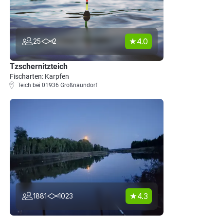
4.0
25
2
Tzschernitzteich
Fischarten: Karpfen
Teich bei 01936 Großnaundorf
4.3
1881
1023