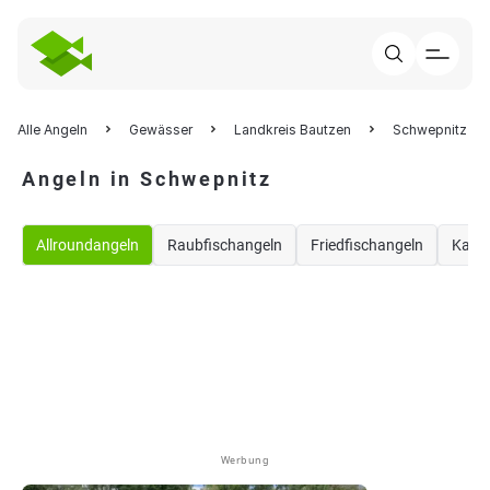
Alle Angeln
Gewässer
Landkreis Bautzen
Schwepnitz
Angeln in Schwepnitz
Allroundangeln
Raubfischangeln
Friedfischangeln
Karp
Werbung