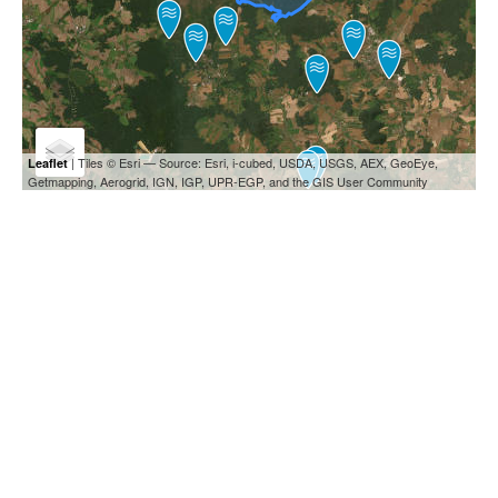
| Tiles © Esri — Source: Esri, i-cubed, USDA, USGS, AEX, GeoEye,
Leaflet
Getmapping, Aerogrid, IGN, IGP, UPR-EGP, and the GIS User Community