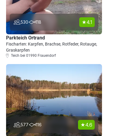
4.1
530
118
Parkteich Ortrand
Fischarten: Karpfen, Brachse, Rotfeder, Rotauge,
Graskarpfen
Teich bei 01990 Frauendorf
4.6
577
116