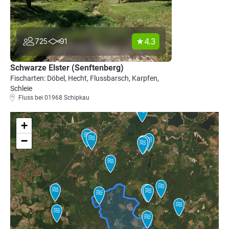
4.3
725
91
Schwarze Elster (Senftenberg)
Fischarten: Döbel, Hecht, Flussbarsch, Karpfen,
Schleie
Fluss bei 01968 Schipkau
+
−