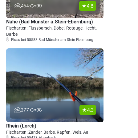
4.8
454
99
Nahe (Bad Münster a.Stein-Ebernburg)
Fischarten: Flussbarsch, Döbel, Rotauge, Hecht,
Barbe
Fluss bei 55583 Bad Münster am Stein-Ebernburg
4.3
277
98
Rhein (Lorch)
Fischarten: Zander, Barbe, Rapfen, Wels, Aal
Fluss bei 55413 Manubach