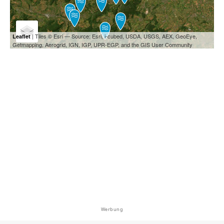
| Tiles © Esri — Source: Esri, i-cubed, USDA, USGS, AEX, GeoEye,
Leaflet
Getmapping, Aerogrid, IGN, IGP, UPR-EGP, and the GIS User Community
Werbung