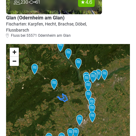
4.6
230
61
Glan (Odernheim am Glan)
Fischarten: Karpfen, Hecht, Brachse, Döbel,
Flussbarsch
Fluss bei 55571 Odernheim am Glan
+
−