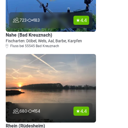
4.4
723
183
Nahe (Bad Kreuznach)
Fischarten: Döbel, Wels, Aal, Barbe, Karpfen
Fluss bei 55545 Bad Kreuznach
4.4
680
154
Rhein (Rüdesheim)