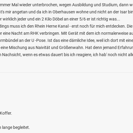
nn immer Mal wieder unterbrochen, wegen Ausbildung und Studium, dann we
hat's mir angetan und da ich in Oberhausen wohne und nicht an der Isar bin
rklich jeder und ein 2 Kilo Döbel an einer 5/6 er ist richtig was...
rdings muss ich den Rhein Herne Kanal - erst noch für mich entdecken. Die
er eine Nacht am RHK verbringen. Mit Gerät mit dem ich normalerweise 
mbündel an der U -Pose. Ist das eine dämliche Idee, weil ich dort mit e
h eine Mischung aus Naivität und Größenwahn. Hat denn jemand Erfahru
m Nachsicht, wenn es etwas dauert bis ich reagiere, ich hab' noch nicht al
4.9
504
27
m (Freiburg)
en: Bachforelle, Döbel, Hecht,
genforelle
bei 79100 Freiburg im Breisgau
Koffer.
lange begleitet.