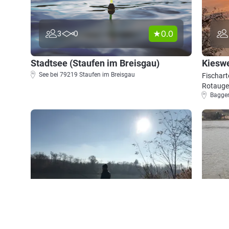
0.0
3
0
Stadtsee (Staufen im Breisgau)
Kieswe
See bei 79219 Staufen im Breisgau
Fischart
Rotauge
Bagger
3.8
938
119