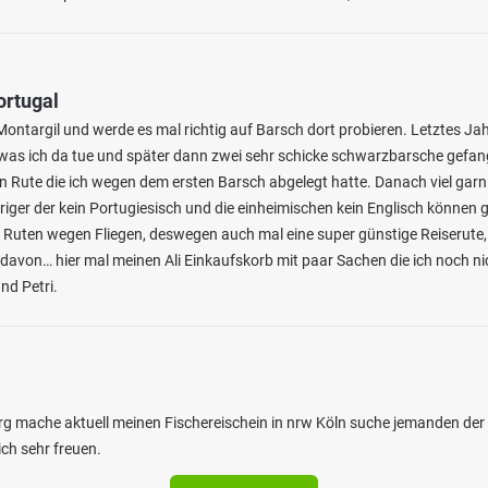
ortugal
ontargil und werde es mal richtig auf Barsch dort probieren. Letztes Jah
as ich da tue und später dann zwei sehr schicke schwarzbarsche gefange
n Rute die ich wegen dem ersten Barsch abgelegt hatte. Danach viel garn
riger der kein Portugiesisch und die einheimischen kein Englisch können 
 Ruten wegen Fliegen, deswegen auch mal eine super günstige Reiserute
davon… hier mal meinen Ali Einkaufskorb mit paar Sachen die ich noch ni
d Petri.
g mache aktuell meinen Fischereischein in nrw Köln suche jemanden der mi
ch sehr freuen.