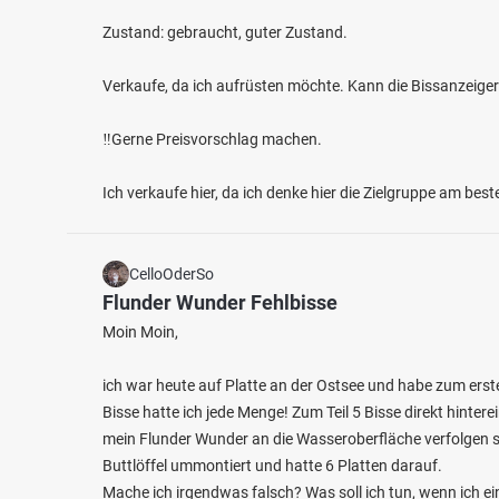
Zustand: gebraucht, guter Zustand.
Verkaufe, da ich aufrüsten möchte. Kann die Bissanzeiger
‼️Gerne Preisvorschlag machen.
Ich verkaufe hier, da ich denke hier die Zielgruppe am bes
CelloOderSo
Flunder Wunder Fehlbisse
Moin Moin,
ich war heute auf Platte an der Ostsee und habe zum ers
Bisse hatte ich jede Menge! Zum Teil 5 Bisse direkt hintere
mein Flunder Wunder an die Wasseroberfläche verfolgen se
Buttlöffel ummontiert und hatte 6 Platten darauf.
Mache ich irgendwas falsch? Was soll ich tun, wenn ich ein