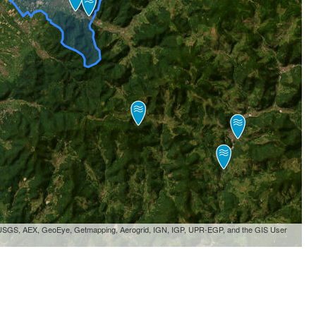
, USGS, AEX, GeoEye, Getmapping, Aerogrid, IGN, IGP, UPR-EGP, and the GIS User