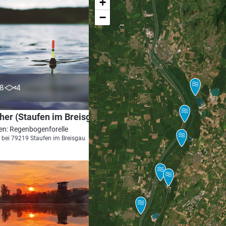
+
−
0.0
8
4
her (Staufen im Breisgau)
en: Regenbogenforelle
 bei 79219 Staufen im Breisgau