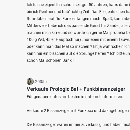
Ich fische eigentlich schon seit gut 50 Jahren, hab's da
bin ich Rentner und hab' richtig Zeit. Das Fliegenfischen 
Ruhrdöbeln auf Du. Forellenfangen macht Spaß, kann aber wi
Mittlerweile habe ich das passende Gerät für Zander, alle
machen mich kirre und so würde ich gerne Mal probehalb
100 g WG, 45 er Hauptschnur) , nur eben mit einem Tauwur
oder kann man das Mal so machen ? Ist ja wahrscheinlic
kann mir ein bisschen auf die Sprünge helfen ? Ich bitte u
4.0
609
39
schon Mal schönen Dank !
Moosweiher (Freiburg)
Dreisa
r2035b
Fischarten: Flussbarsch, Karpfen, Hecht, Schleie,
Fischart
Sonnenbarsch
Verkaufe Prologic Bat + Funkbissanzeiger
Regenbo
Weiher bei 79110 Freiburg im Breisgau
Fluss 
Für genauere Infos am besten im Internet informieren.
Verkaufe 2 Bissanzeiger mit Funkbox und dazugehörigen 
Die Bissanzeiger waren immer zuverlässig und haben mich 