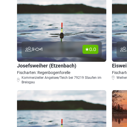
0.0
9
1
Josefsweiher (Etzenbach)
Eiswei
Fischarten: Regenbogenforelle
Fischart
Kommerzieller Angelsee/Teich bei 79219 Staufen im
Weiher
Breisgau