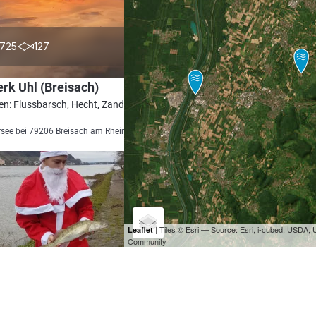
4.4
725
127
rk Uhl (Breisach)
en: Flussbarsch, Hecht, Zander, Karpfen,
see bei 79206 Breisach am Rhein
| Tiles © Esri — Source: Esri, i-cubed, USDA
Leaflet
Community
3.9
850
105