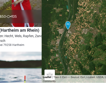
3.9
850
105
(Hartheim am Rhein)
en: Hecht, Wels, Rapfen, Zander,
rsch
bei 79258 Hartheim
| Tiles © Esri — Source: Esri, i-cubed, USDA
Leaflet
Community
5.0
27
9