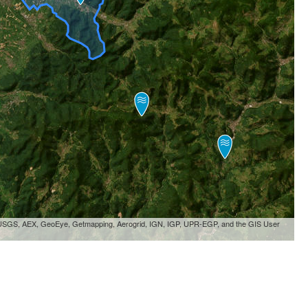
, USGS, AEX, GeoEye, Getmapping, Aerogrid, IGN, IGP, UPR-EGP, and the GIS User