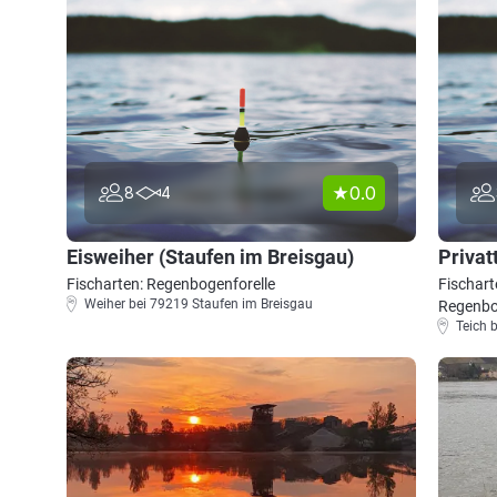
0.0
8
4
Eisweiher (Staufen im Breisgau)
Privat
Fischarten: Regenbogenforelle
Fischart
Weiher bei 79219 Staufen im Breisgau
Regenbo
Teich 