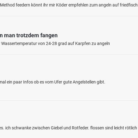
e Method feedern könnt ihr mir Köder empfehlen zum angeln auf friedfisc
nn man trotzdem fangen
iner Wassertemperatur von 24-28 grad auf Karpfen zu angeln
3.9
402
24
nmattweiher
al ein paar Infos ob es vom Ufer gute Angelstellen gibt.
en: Karpfen, Döbel, Flussbarsch, Rotfeder,
lle
 bei 79699 Wieslet
s. ich schwanke zwischen Giebel und Rotfeder. flossen sind leicht rötlic