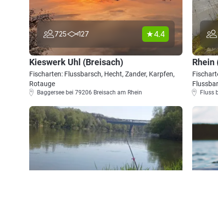
4.4
725
127
Kieswerk Uhl (Breisach)
Rhein 
Fischarten: Flussbarsch, Hecht, Zander, Karpfen,
Fischart
Rotauge
Flussba
Baggersee bei 79206 Breisach am Rhein
Fluss 
4.4
590
86