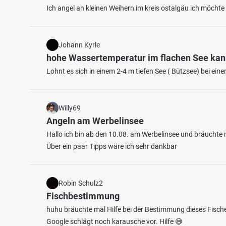
Ich angel an kleinen Weihern im kreis ostalgäu ich möcht
Johann Kyrle
hohe Wassertemperatur im flachen See ka
Lohnt es sich in einem 2-4 m tiefen See ( Bützsee) bei e
4.0
609
39
Willy69
Angeln am Werbelinsee
Moosweiher (Freiburg)
Nonne
Hallo ich bin ab den 10.08. am Werbelinsee und bräuchte m
Fischarten: Flussbarsch, Karpfen, Hecht, Schleie,
Fischart
Über ein paar Tipps wäre ich sehr dankbar
Sonnenbarsch
Bachfore
Weiher bei 79110 Freiburg im Breisgau
Weiher
Robin Schulz2
Fischbestimmung
huhu bräuchte mal Hilfe bei der Bestimmung dieses Fische
Google schlägt noch karausche vor. Hilfe 😅