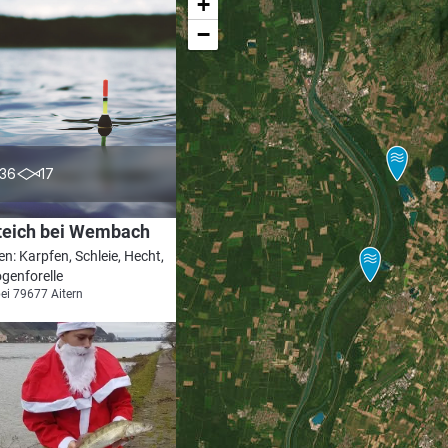
+
−
5.0
36
17
teich bei Wembach
en: Karpfen, Schleie, Hecht,
genforelle
bei 79677 Aitern