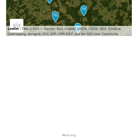
| Tiles © Esri — Source: Esri, i-cubed, USDA, USGS, AEX, GeoEye,
Leaflet
Getmapping, Aerogrid, IGN, IGP, UPR-EGP, and the GIS User Community
Werbung