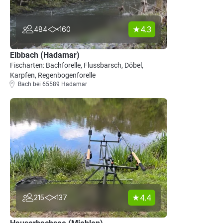
4.3
484
160
Elbbach (Hadamar)
Fischarten: Bachforelle, Flussbarsch, Döbel,
Karpfen, Regenbogenforelle
Bach bei 65589 Hadamar
4.4
215
137