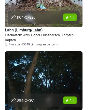
4.2
1104
320
Lahn (Limburg/Lahn)
Fischarten: Wels, Döbel, Flussbarsch, Karpfen,
Rapfen
Fluss bei 65549 Limburg an der Lahn
4.2
664
301