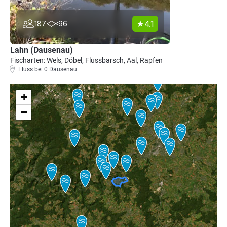
4.1
187
96
Lahn (Dausenau)
Fischarten: Wels, Döbel, Flussbarsch, Aal, Rapfen
Fluss bei 0 Dausenau
+
−