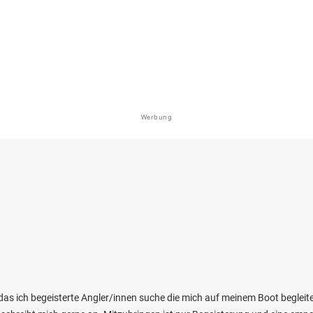
en: Karpfen, Brachse, Regenbogenforelle,
sch, Rotfeder
 bei 57578 Elkenroth
Werbung
4.4
116
40
 See (Elbingen)
en: Karpfen, Schleie, Brachse, Stör,
rsch
i 56244 Arnshöfen
das ich begeisterte Angler/innen suche die mich auf meinem Boot begleite