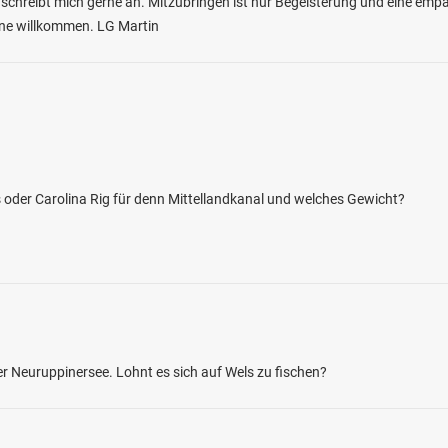
 schreibt mich gerne an. Mitzubringen ist nur Begeisterung und eine empat
erne willkommen. LG Martin
4.5
148
33
as oder Carolina Rig für denn Mittellandkanal und welches Gewicht?
Kirchen/Sieg)
en: Bachforelle, Döbel, Karpfen,
enforelle, Bachsaibling
bei 57548 Kirchen
 Neuruppinersee. Lohnt es sich auf Wels zu fischen?