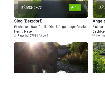
4.5
582
73
Sieg (Betzdorf)
Angelp
Fischarten: Bachforelle, Döbel, Regenbogenforelle,
Fischart
Hecht, Nase
Bachfore
Fluss bei 57518 Alsdorf
Kommer
4.2
539
58
Sieg (Brachbach-Mudersbach)
Elkenr