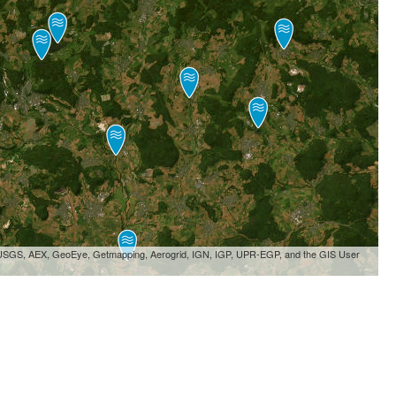
, USGS, AEX, GeoEye, Getmapping, Aerogrid, IGN, IGP, UPR-EGP, and the GIS User