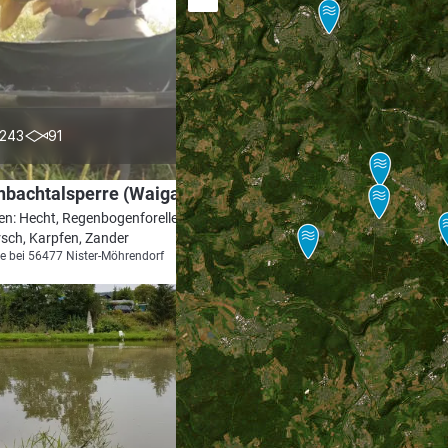
4.7
243
91
nbachtalsperre (Waigandshain)
en: Hecht, Regenbogenforelle,
sch, Karpfen, Zander
e bei 56477 Nister-Möhrendorf