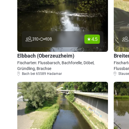
4.5
310
108
Elbbach (Oberzeuzheim)
Breite
Fischarten: Flussbarsch, Bachforelle, Döbel,
Fischart
Gründling, Brachse
Flussbar
Bach bei 65589 Hadamar
Stause