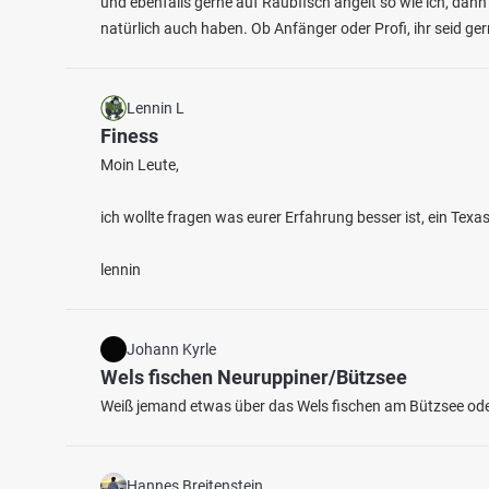
und ebenfalls gerne auf Raubfisch angelt so wie ich, dann
natürlich auch haben. Ob Anfänger oder Profi, ihr seid g
Lennin L
Finess
Moin Leute,
5.0
35
33
ich wollte fragen was eurer Erfahrung besser ist, ein Tex
Hüttenweiher (Salchendorf)
Sieg (
lennin
Fischarten: Karpfen, Hecht, Stör
Fischart
Weiher bei 57290 Neunkirchen
Regenbog
Fluss 
Johann Kyrle
Wels fischen Neuruppiner/Bützsee
Weiß jemand etwas über das Wels fischen am Bützsee oder
Hannes Breitenstein