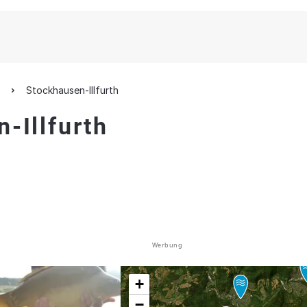
Stockhausen-Illfurth
-Illfurth
Werbung
+
−