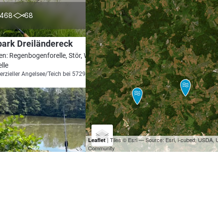
4.7
468
68
ark Dreiländereck
en: Regenbogenforelle, Stör, Wels, Karpfen,
lle
zieller Angelsee/Teich bei 57299 Burbach
| Tiles © Esri — Source: Esri, i-cubed, USDA
Leaflet
Community
4.4
364
57
other Weiher