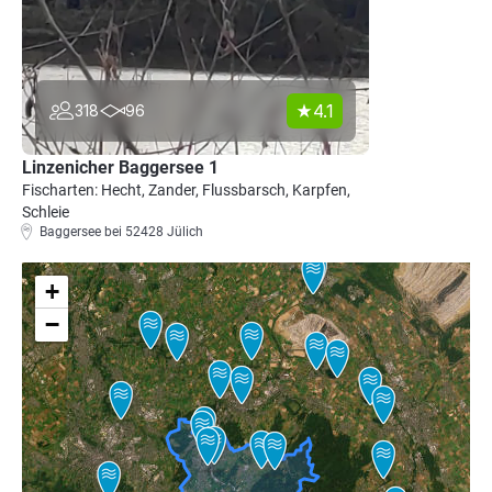
4.1
318
96
Linzenicher Baggersee 1
Fischarten: Hecht, Zander, Flussbarsch, Karpfen,
Schleie
Baggersee bei 52428 Jülich
+
−