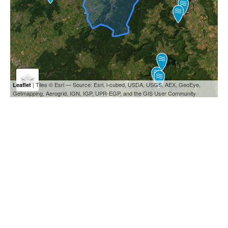
| Tiles © Esri — Source: Esri, i-cubed, USDA, USGS, AEX, GeoEye,
Leaflet
Getmapping, Aerogrid, IGN, IGP, UPR-EGP, and the GIS User Community