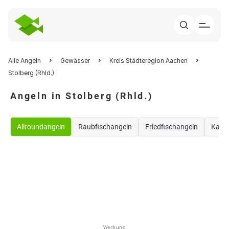
Alle Angeln
Gewässer
Kreis Städteregion Aachen
Stolberg (Rhld.)
Angeln in Stolberg (Rhld.)
Allroundangeln
Raubfischangeln
Friedfischangeln
Karp
Werbung