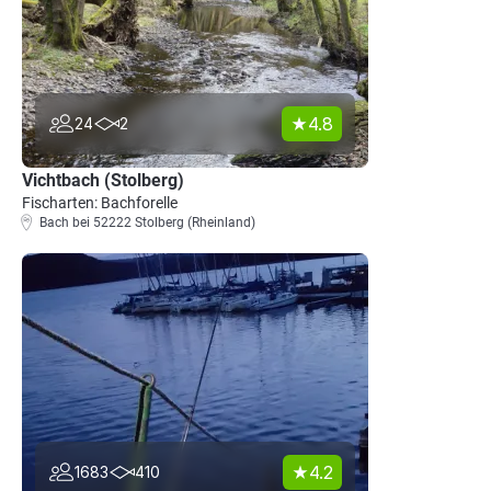
4.8
24
2
Vichtbach (Stolberg)
Fischarten: Bachforelle
Bach bei 52222 Stolberg (Rheinland)
4.2
1683
410