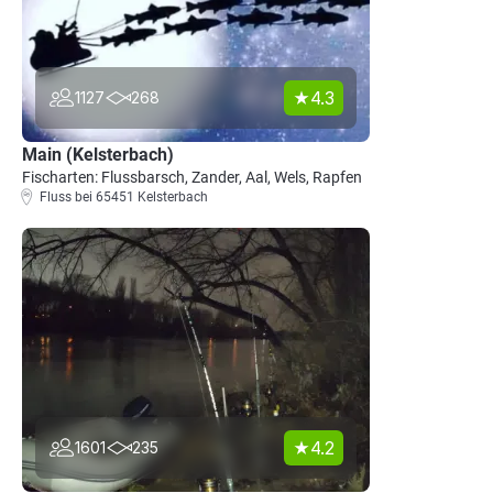
4.3
1127
268
Main (Kelsterbach)
Fischarten: Flussbarsch, Zander, Aal, Wels, Rapfen
Fluss bei 65451 Kelsterbach
4.2
1601
235