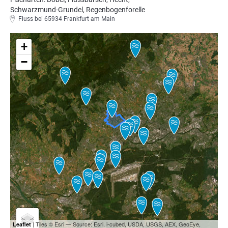
Schwarzmund-Grundel, Regenbogenforelle
Fluss bei 65934 Frankfurt am Main
+
−
| Tiles © Esri — Source: Esri, i-cubed, USDA, USGS, AEX, GeoEye,
Leaflet