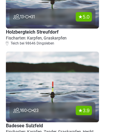
5.0
13
31
Holzbergteich Streufdorf
Fischarten: Karpfen, Graskarpfen
Teich bei 98646 Dingsleben
3.9
160
23
Badesee Sulzfeld
Fischarten: Karpfen, Zander, Graskarpfen, Hecht,