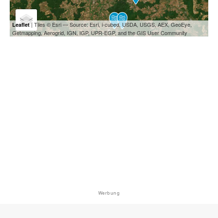
| Tiles © Esri — Source: Esri, i-cubed, USDA, USGS, AEX, GeoEye,
Leaflet
Getmapping, Aerogrid, IGN, IGP, UPR-EGP, and the GIS User Community
Werbung