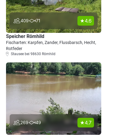
4.6
409
71
Speicher Römhild
Fischarten: Karpfen, Zander, Flussbarsch, Hecht,
Rotfeder
Stausee bei 98630 Römhild
4.7
269
49