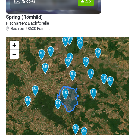
4.3
25
9
Spring (Römhild)
Fischarten: Bachforelle
Bach bei 98630 Römhild
+
−