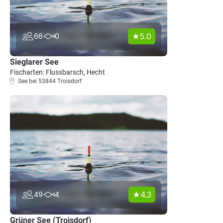
5.0
66
0
Sieglarer See
Fischarten: Flussbarsch, Hecht
See bei 53844 Troisdorf
4.3
49
4
Grüner See (Troisdorf)