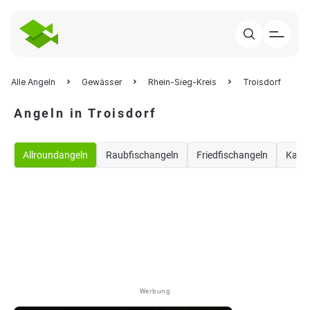
Alle Angeln
Gewässer
Rhein-Sieg-Kreis
Troisdorf
Angeln in Troisdorf
Allroundangeln
Raubfischangeln
Friedfischangeln
Karp
Werbung