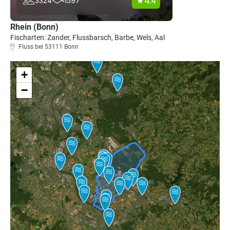
4.4
3324
1597
Rhein (Bonn)
Fischarten: Zander, Flussbarsch, Barbe, Wels, Aal
Fluss bei 53111 Bonn
+
−