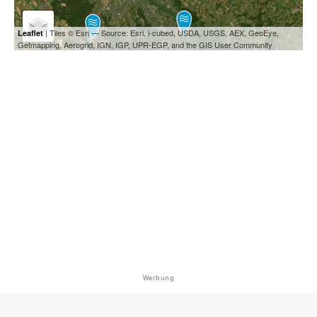
| Tiles © Esri — Source: Esri, i-cubed, USDA, USGS, AEX, GeoEye,
Leaflet
Getmapping, Aerogrid, IGN, IGP, UPR-EGP, and the GIS User Community
Werbung