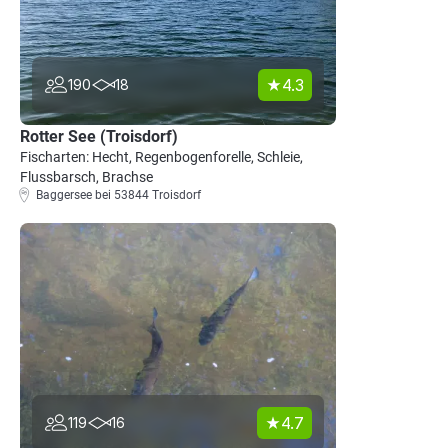
4.3
190
18
Rotter See (Troisdorf)
Fischarten: Hecht, Regenbogenforelle, Schleie,
Flussbarsch, Brachse
Baggersee bei 53844 Troisdorf
4.7
119
16