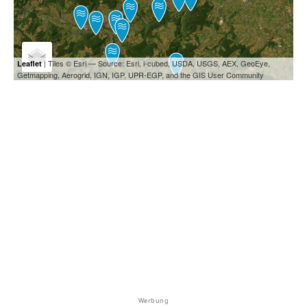
| Tiles © Esri — Source: Esri, i-cubed, USDA, USGS, AEX, GeoEye,
Leaflet
Getmapping, Aerogrid, IGN, IGP, UPR-EGP, and the GIS User Community
Werbung