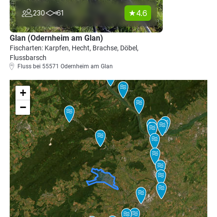
4.6
230
61
Glan (Odernheim am Glan)
Fischarten: Karpfen, Hecht, Brachse, Döbel,
Flussbarsch
Fluss bei 55571 Odernheim am Glan
+
−