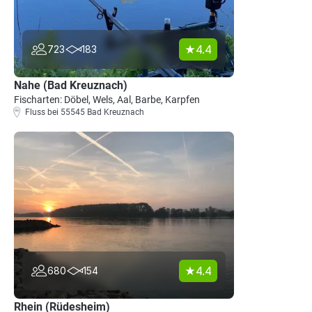
4.4
723
183
Nahe (Bad Kreuznach)
Fischarten: Döbel, Wels, Aal, Barbe, Karpfen
Fluss bei 55545 Bad Kreuznach
4.4
680
154
Rhein (Rüdesheim)