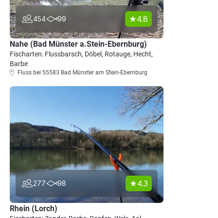
4.8
454
99
Nahe (Bad Münster a.Stein-Ebernburg)
Fischarten: Flussbarsch, Döbel, Rotauge, Hecht,
Barbe
Fluss bei 55583 Bad Münster am Stein-Ebernburg
4.3
277
98
Rhein (Lorch)