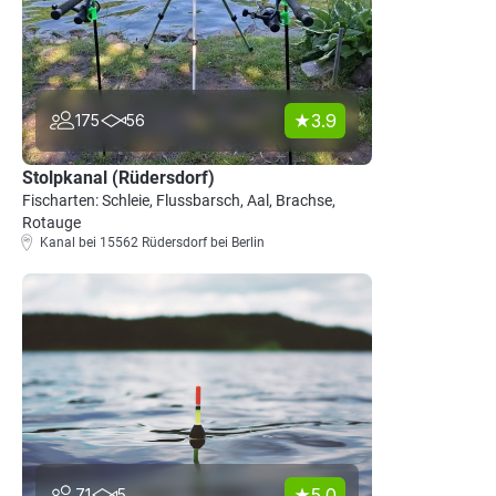
3.9
175
56
Stolpkanal (Rüdersdorf)
Fischarten: Schleie, Flussbarsch, Aal, Brachse,
Rotauge
Kanal bei 15562 Rüdersdorf bei Berlin
5.0
71
5