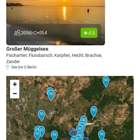
4.5
3056
354
Großer Müggelsee
Fischarten: Flussbarsch, Karpfen, Hecht, Brachse,
Zander
See bei 0 Berlin
+
−