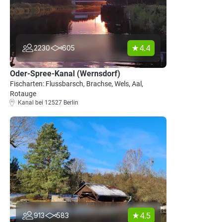
4.4
2230
605
Oder-Spree-Kanal (Wernsdorf)
Fischarten: Flussbarsch, Brachse, Wels, Aal,
Rotauge
Kanal bei 12527 Berlin
4.5
913
583