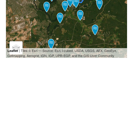
| Tiles © Esri — Source: Esri, i-cubed, USDA, USGS, AEX, GeoEye,
Leaflet
Getmapping, Aerogrid, IGN, IGP, UPR-EGP, and the GIS User Community