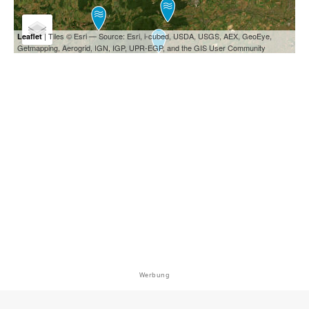
| Tiles © Esri — Source: Esri, i-cubed, USDA, USGS, AEX, GeoEye,
Leaflet
Getmapping, Aerogrid, IGN, IGP, UPR-EGP, and the GIS User Community
Werbung