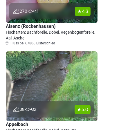
4.3
270
41
Alsenz (Rockenhausen)
Fischarten: Bachforelle, Döbel, Regenbogenforelle,
Aal, Äsche
Fluss bei 67806 Bisterschied
5.0
38
32
Appelbach