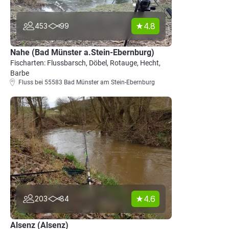
4.8
453
99
Nahe (Bad Münster a.Stein-Ebernburg)
Fischarten: Flussbarsch, Döbel, Rotauge, Hecht,
Barbe
Fluss bei 55583 Bad Münster am Stein-Ebernburg
4.6
203
84
Alsenz (Alsenz)