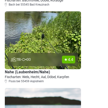
Fischarten: Bachforelle, Döbel, Rotauge
Bach bei 55545 Bad Kreuznach
4.4
118
30
Nahe (Laubenheim/Nahe)
Fischarten: Wels, Hecht, Aal, Döbel, Karpfen
Fluss bei 55459 Aspisheim