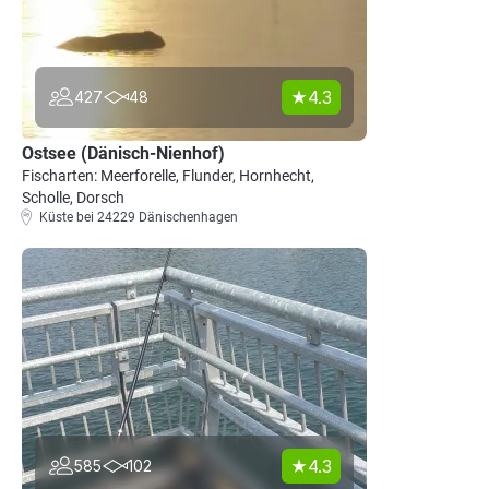
4.3
427
48
Ostsee (Dänisch-Nienhof)
Fischarten: Meerforelle, Flunder, Hornhecht,
Scholle, Dorsch
Küste bei 24229 Dänischenhagen
4.3
585
102