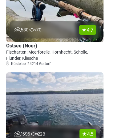
4.7
530
70
Ostsee (Noer)
Fischarten: Meerforelle, Hornhecht, Scholle,
Flunder, Kliesche
Küste bei 24214 Gettorf
4.5
1595
228