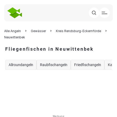
Alle Angeln
Gewässer
Kreis Rendsburg-Eckernförde
Neuwittenbek
Fliegenfischen in Neuwittenbek
Allroundangeln
Raubfischangeln
Friedfischangeln
Karp
Werbung