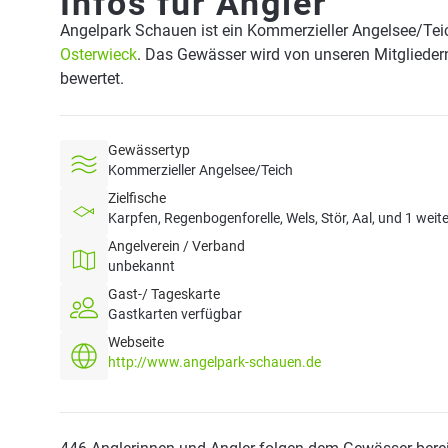
Infos für Angler
Angelpark Schauen ist ein Kommerzieller Angelsee/Tei
Osterwieck
. Das Gewässer wird von unseren Mitglieder
bewertet.
Gewässertyp
Kommerzieller Angelsee/Teich
Zielfische
Karpfen, Regenbogenforelle, Wels, Stör, Aal, und 1 weit
Angelverein / Verband
unbekannt
Gast-/ Tageskarte
Gastkarten verfügbar
Webseite
http://www.angelpark-schauen.de