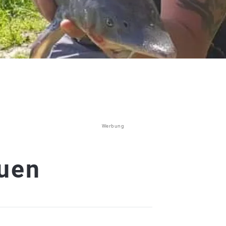
Werbung
uen