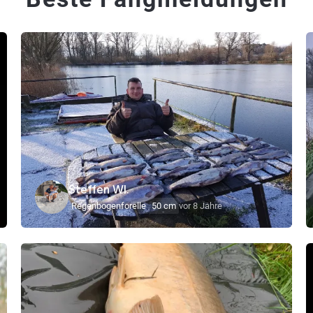
Steffen WI.
Regenbogenforelle
50 cm
vor 8 Jahre