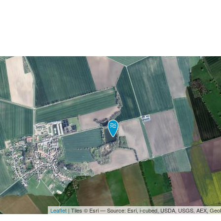
Leaflet
| Tiles © Esri — Source: Esri, i-cubed, USDA, USGS, AEX, Ge