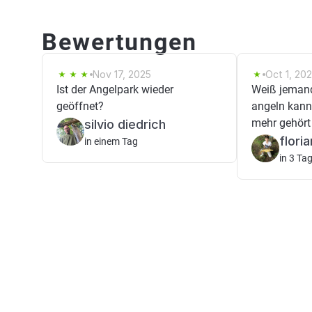
Bewertungen
Nov 17, 2025
Oct 1, 20
Ist der Angelpark wieder
Weiß jeman
geöffnet?
angeln kann 
mehr gehört
silvio diedrich
flori
in einem Tag
in 3 Ta