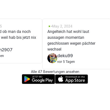
25
May 2, 2024
d ob man da noch
Angelteich hat wohl laut
weil hab bis jetzt nix
aussagen momentan
geschlossen wegen pächter
wechsel
an2907
deku99
gen
vor 5 Tagen
Alle 47 Bewertungen ansehen