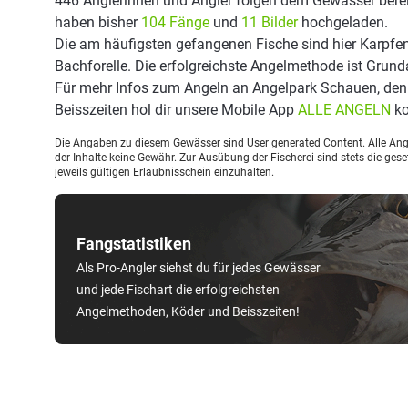
446 Anglerinnen und Angler folgen dem Gewässer berei
haben bisher
104 Fänge
und
11 Bilder
hochgeladen.
Die am häufigsten gefangenen Fische sind hier Karpfen,
Bachforelle. Die erfolgreichste Angelmethode ist Grund
Für mehr Infos zum Angeln an Angelpark Schauen, de
Beisszeiten hol dir unsere Mobile App
ALLE ANGELN
ko
Die Angaben zu diesem Gewässer sind User generated Content. Alle Ange
der Inhalte keine Gewähr. Zur Ausübung der Fischerei sind stets die ge
jeweils gültigen Erlaubnisschein einzuhalten.
Fangstatistiken
Als Pro-Angler siehst du für jedes Gewässer
und jede Fischart die erfolgreichsten
Angelmethoden, Köder und Beisszeiten!