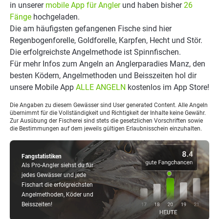
in unserer
mobile App für Angler
und haben bisher
26
Fänge
hochgeladen.
Die am häufigsten gefangenen Fische sind hier
Regenbogenforelle, Goldforelle, Karpfen, Hecht und Stör.
Die erfolgreichste Angelmethode ist Spinnfischen.
Für mehr Infos zum Angeln an Anglerparadies Manz, den
besten Ködern, Angelmethoden und Beisszeiten hol dir
unsere Mobile App
ALLE ANGELN
kostenlos im App Store!
Die Angaben zu diesem Gewässer sind User generated Content. Alle Angeln
übernimmt für die Vollständigkeit und Richtigkeit der Inhalte keine Gewähr.
Zur Ausübung der Fischerei sind stets die gesetzlichen Vorschriften sowie
die Bestimmungen auf dem jeweils gültigen Erlaubnisschein einzuhalten.
Fangstatistiken
Als Pro-Angler siehst du für
jedes Gewässer und jede
Fischart die erfolgreichsten
Angelmethoden, Köder und
Beisszeiten!