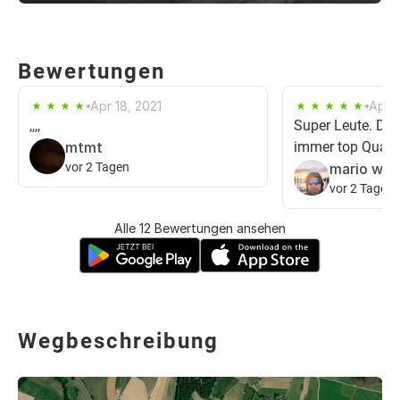
Bewertungen
Apr 18, 2021
Apr 1
,,,,
Super Leute. Die
mtmt
immer top Qualitä
vor 2 Tagen
mario wei
vor 2 Tagen
Alle 12 Bewertungen ansehen
Wegbeschreibung