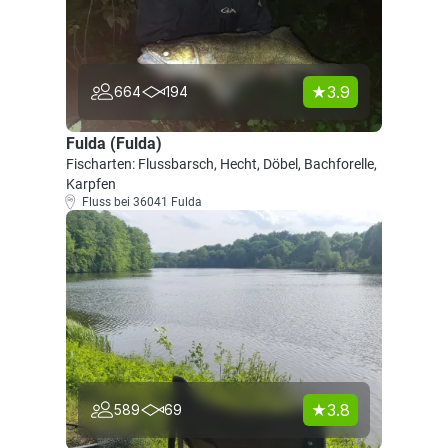
3.9
664
194
Fulda (Fulda)
Fischarten: Flussbarsch, Hecht, Döbel, Bachforelle,
Karpfen
Fluss bei 36041 Fulda
3.8
589
69