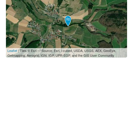
Leaflet
| Tiles © Esri — Source: Esri, i-cubed, USDA, USGS, AEX, GeoEye,
Getmapping, Aerogrid, IGN, IGP, UPR-EGP, and the GIS User Community