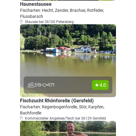
Haunestausee
Fischarten: Hecht, Zander, Brachse, Rotfeder,
Flussbarsch
Stausee bei 36100 Petersberg
4.6
519
171
Fischzucht Rhönforelle (Gersfeld)
Fischarten: Regenbogenforelle, Stör, Karpfen,
Bachforelle
Kommerzieller Angelsee/Teich bei 36129 Gersfeld