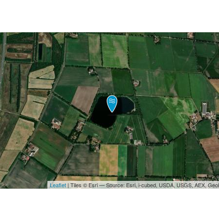
Leaflet
| Tiles © Esri — Source: Esri, i-cubed, USDA, USGS, AEX, Ge