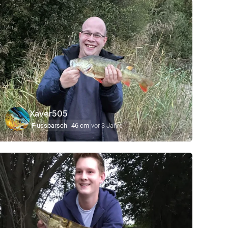
Xaver505
Flussbarsch
46 cm
vor 3 Jahre