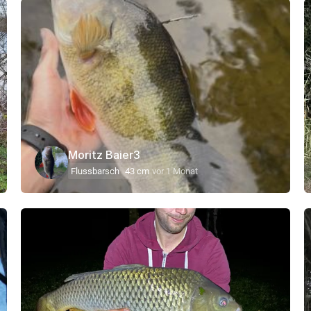
Moritz Baier3
Flussbarsch
43 cm
vor 1 Monat