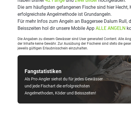
haben bisher
42 Fänge
und
zwei Bilder
hochgeladen.
Die am häufigsten gefangenen Fische sind hier Hecht, 
erfolgreichste Angelmethode ist Grundangeln.
Für mehr Infos zum Angeln an Baggersee Dalum Rull, 
Beisszeiten hol dir unsere Mobile App
ALLE ANGELN
ko
Die Angaben zu diesem Gewässer sind User generated Content. Alle Ange
der Inhalte keine Gewähr. Zur Ausübung der Fischerei sind stets die ge
jeweils gültigen Erlaubnisschein einzuhalten.
Fangstatistiken
Als Pro-Angler siehst du für jedes Gewässer
und jede Fischart die erfolgreichsten
Angelmethoden, Köder und Beisszeiten!