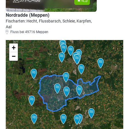
4.5
577
156
Nordradde (Meppen)
Fischarten: Hecht, Flussbarsch, Schleie, Karpfen,
Aal
Fluss bei 49716 Meppen
+
−