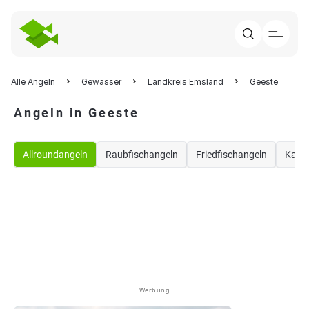
Alle Angeln
Gewässer
Landkreis Emsland
Geeste
Angeln in Geeste
Allroundangeln
Raubfischangeln
Friedfischangeln
Karp
Werbung