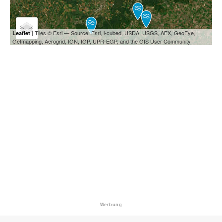
| Tiles © Esri — Source: Esri, i-cubed, USDA, USGS, AEX, GeoEye,
Leaflet
Getmapping, Aerogrid, IGN, IGP, UPR-EGP, and the GIS User Community
Werbung