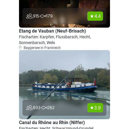
4.4
915
179
Etang de Vauban (Neuf-Brisach)
Fischarten: Karpfen, Flussbarsch, Hecht,
Sonnenbarsch, Wels
Baggersee in Frankreich
3.9
893
282
Canal du Rhône au Rhin (Niffer)
Fischarten: Hecht, Schwarzmund-Grundel,