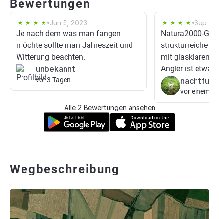
Bewertungen
Jun 5, 2023
Sep 3, 
Je nach dem was man fangen
Natura2000-Gebie
möchte sollte man Jahreszeit und
strukturreiche G
Witterung beachten.
mit glasklarem W
unbekannt
Angler ist etwas d
vor 3 Tagen
nachtfuch
vor einem T
Alle 2 Bewertungen ansehen
Wegbeschreibung