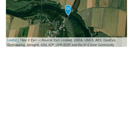
Leaflet
| Tiles © Esri — Source: Esri, i-cubed, USDA, USGS, AEX, GeoEye,
Getmapping, Aerogrid, IGN, IGP, UPR-EGP, and the GIS User Community