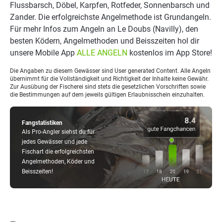
Flussbarsch, Döbel, Karpfen, Rotfeder, Sonnenbarsch und
Zander. Die erfolgreichste Angelmethode ist Grundangeln.
Für mehr Infos zum Angeln an Le Doubs (Navilly), den
besten Ködern, Angelmethoden und Beisszeiten hol dir
unsere Mobile App
ALLE ANGELN
kostenlos im App Store!
Die Angaben zu diesem Gewässer sind User generated Content. Alle Angeln
übernimmt für die Vollständigkeit und Richtigkeit der Inhalte keine Gewähr.
Zur Ausübung der Fischerei sind stets die gesetzlichen Vorschriften sowie
die Bestimmungen auf dem jeweils gültigen Erlaubnisschein einzuhalten.
Fangstatistiken
Als Pro-Angler siehst du für
jedes Gewässer und jede
Fischart die erfolgreichsten
Angelmethoden, Köder und
Beisszeiten!