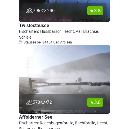
3.8
795
260
Twistestausee
Fischarten: Flussbarsch, Hecht, Aal, Brachse,
Schleie
Stausee bei 34454 Bad Arolsen
3.8
573
72
Affolderner See
Fischarten: Regenbogenforelle, Bachforelle, Hecht,
Seeforelle, Flussbarsch