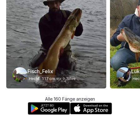
Fisch_Felix
Luk
Hecht
117 cm
vor 9 Jahre
Hec
Alle 160 Fänge anzeigen