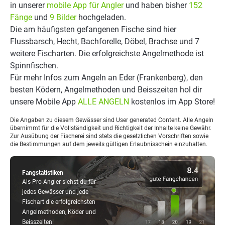
in unserer
mobile App für Angler
und haben bisher
152
Fänge
und
9 Bilder
hochgeladen.
Die am häufigsten gefangenen Fische sind hier
Flussbarsch, Hecht, Bachforelle, Döbel, Brachse und 7
weitere Fischarten. Die erfolgreichste Angelmethode ist
Spinnfischen.
Für mehr Infos zum Angeln an Eder (Frankenberg), den
besten Ködern, Angelmethoden und Beisszeiten hol dir
unsere Mobile App
ALLE ANGELN
kostenlos im App Store!
Die Angaben zu diesem Gewässer sind User generated Content. Alle Angeln
übernimmt für die Vollständigkeit und Richtigkeit der Inhalte keine Gewähr.
Zur Ausübung der Fischerei sind stets die gesetzlichen Vorschriften sowie
die Bestimmungen auf dem jeweils gültigen Erlaubnisschein einzuhalten.
Fangstatistiken
Als Pro-Angler siehst du für
jedes Gewässer und jede
Fischart die erfolgreichsten
Angelmethoden, Köder und
Beisszeiten!