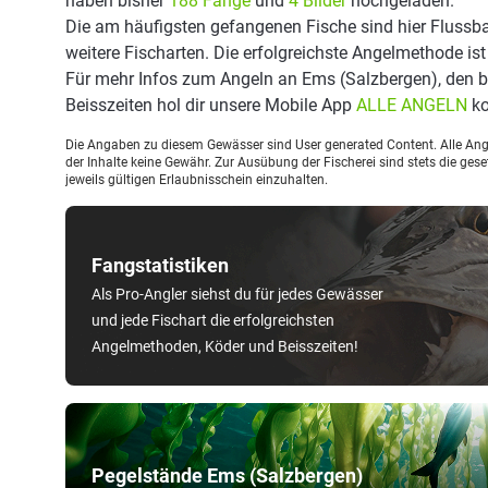
haben bisher
188 Fänge
und
4 Bilder
hochgeladen.
Die am häufigsten gefangenen Fische sind hier Flussba
weitere Fischarten. Die erfolgreichste Angelmethode ist
Für mehr Infos zum Angeln an Ems (Salzbergen), den 
Beisszeiten hol dir unsere Mobile App
ALLE ANGELN
ko
Die Angaben zu diesem Gewässer sind User generated Content. Alle Ange
der Inhalte keine Gewähr. Zur Ausübung der Fischerei sind stets die ge
jeweils gültigen Erlaubnisschein einzuhalten.
Fangstatistiken
Als Pro-Angler siehst du für jedes Gewässer
und jede Fischart die erfolgreichsten
Angelmethoden, Köder und Beisszeiten!
Pegelstände Ems (Salzbergen)