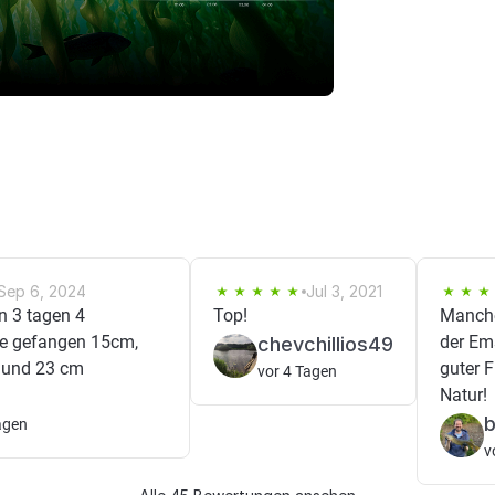
Sep 6, 2024
Jul 3, 2021
en 3 tagen 4
Top!
Manche 
e gefangen 15cm,
der Em
chevchillios49
und 23 cm
guter 
vor 4 Tagen
Natur!
b
agen
v