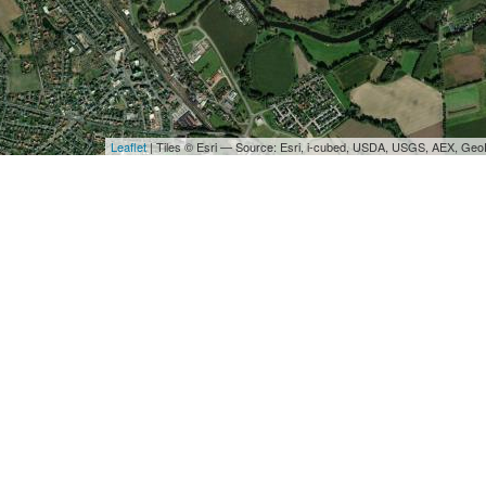
Leaflet
| Tiles © Esri — Source: Esri, i-cubed, USDA, USGS, AEX, Ge