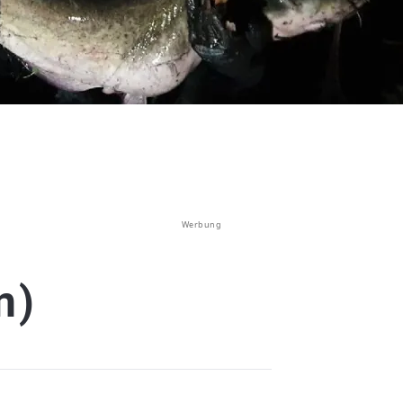
Werbung
n)