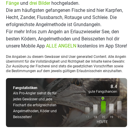
Fänge
und
drei Bilder
hochgeladen.
Die am häufigsten gefangenen Fische sind hier Karpfen,
Hecht, Zander, Flussbarsch, Rotauge und Schleie. Die
erfolgreichste Angelmethode ist Grundangeln.
Für mehr Infos zum Angeln an Erlauzwieseler See, den
besten Ködern, Angelmethoden und Beisszeiten hol dir
unsere Mobile App
ALLE ANGELN
kostenlos im App Store!
Die Angaben zu diesem Gewässer sind User generated Content. Alle Angeln
übernimmt für die Vollständigkeit und Richtigkeit der Inhalte keine Gewähr.
Zur Ausübung der Fischerei sind stets die gesetzlichen Vorschriften sowie
die Bestimmungen auf dem jeweils gültigen Erlaubnisschein einzuhalten.
Fangstatistiken
Als Pro-Angler siehst du für
jedes Gewässer und jede
Fischart die erfolgreichsten
Angelmethoden, Köder und
Beisszeiten!