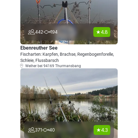
4.8
442
194
Ebenreuther See
Fischarten: Karpfen, Brachse, Regenbogenforelle,
Schleie, Flussbarsch
Weiher bei 94169 Thurmansbang
4.3
371
40