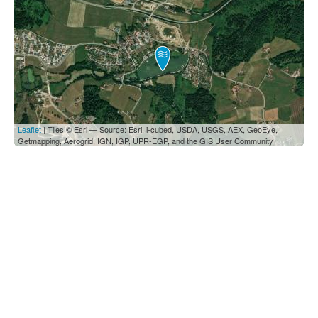
Leaflet
| Tiles © Esri — Source: Esri, i-cubed, USDA, USGS, AEX, GeoEye,
Getmapping, Aerogrid, IGN, IGP, UPR-EGP, and the GIS User Community