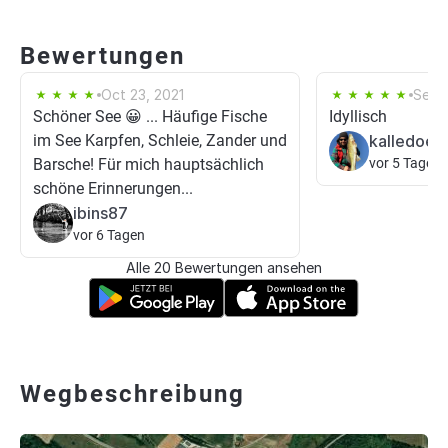
Bewertungen
Oct 23, 2021
Sep 
Schöner See 😀 ... Häufige Fische
Idyllisch
im See Karpfen, Schleie, Zander und
kalledoesi
Barsche! Für mich hauptsächlich
vor 5 Tagen
schöne Erinnerungen...
ibins87
vor 6 Tagen
Alle 20 Bewertungen ansehen
Wegbeschreibung