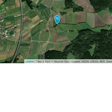
Leaflet
| Tiles © Esri — Source: Esri, i-cubed, USDA, USGS, AEX, Ge