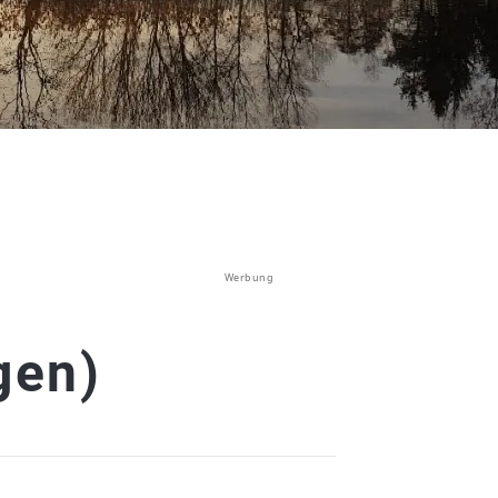
Werbung
gen)