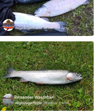
Relaxx
Regenbogenforelle
45 cm
vor 7 Jahre
Reisender Waschbär
Regenbogenforelle
31 cm
vor 8 Jahre