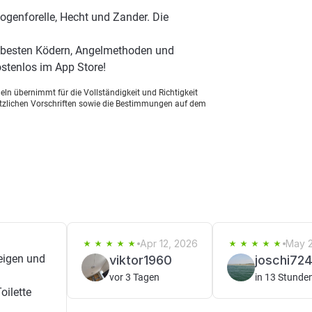
ogenforelle, Hecht und Zander. Die
en besten Ködern, Angelmethoden und
stenlos im App Store!
ln übernimmt für die Vollständigkeit und Richtigkeit
setzlichen Vorschriften sowie die Bestimmungen auf dem
Apr 12, 2026
May 2
eigen und
viktor1960
joschi72
vor 3 Tagen
in 13 Stunde
oilette