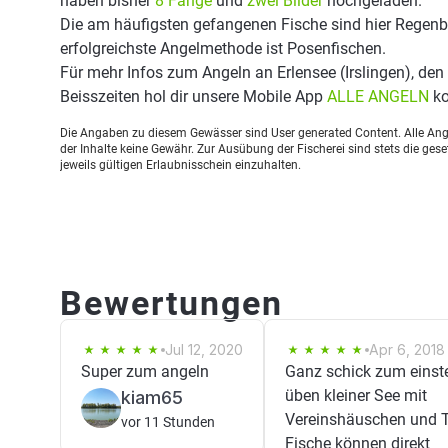
haben bisher
8 Fänge
und
zwei Bilder
hochgeladen.
Die am häufigsten gefangenen Fische sind hier Regenb
erfolgreichste Angelmethode ist Posenfischen.
Für mehr Infos zum Angeln an Erlensee (Irslingen), d
Beisszeiten hol dir unsere Mobile App
ALLE ANGELN
ko
Die Angaben zu diesem Gewässer sind User generated Content. Alle Ange
der Inhalte keine Gewähr. Zur Ausübung der Fischerei sind stets die ge
jeweils gültigen Erlaubnisschein einzuhalten.
Bewertungen
Jul 12, 2020
Apr 6, 2018
Super zum angeln
Ganz schick zum einst
üben kleiner See mit
kiam65
Vereinshäuschen und T
vor 11 Stunden
Fische können direkt