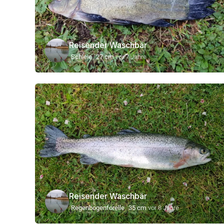
Reisender Waschbär
Schleie
27 cm
vor 7 Jahre
Reisender Waschbär
Regenbogenforelle
35 cm
vor 8 Jahre