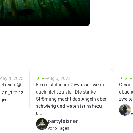
May 4, 2025
Aug 5, 2024
l reich 😉
Fisch ist drin im Gewässer, wenn
Gerade
auch nicht zu viel. Die starke
abgeha
tian_franz
Strömung macht das Angeln aber
zweite
agen
schwierig und waten ist nahezu
u...
v
partyleisner
vor 5 Tagen