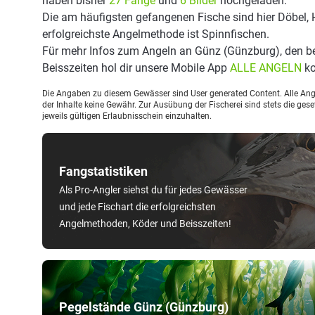
haben bisher
27 Fänge
und
6 Bilder
hochgeladen.
Die am häufigsten gefangenen Fische sind hier Döbel, 
erfolgreichste Angelmethode ist Spinnfischen.
Für mehr Infos zum Angeln an Günz (Günzburg), den 
Beisszeiten hol dir unsere Mobile App
ALLE ANGELN
ko
Die Angaben zu diesem Gewässer sind User generated Content. Alle Ange
der Inhalte keine Gewähr. Zur Ausübung der Fischerei sind stets die ge
jeweils gültigen Erlaubnisschein einzuhalten.
Fangstatistiken
Als Pro-Angler siehst du für jedes Gewässer
und jede Fischart die erfolgreichsten
Angelmethoden, Köder und Beisszeiten!
Pegelstände Günz (Günzburg)