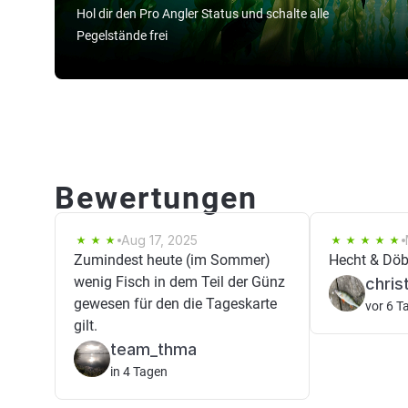
Hol dir den Pro Angler Status und schalte alle
Pegelstände frei
Bewertungen
Aug 17, 2025
Zumindest heute (im Sommer)
Hecht & Döbe
wenig Fisch in dem Teil der Günz
chris
gewesen für den die Tageskarte
vor 6 T
gilt.
team_thma
in 4 Tagen