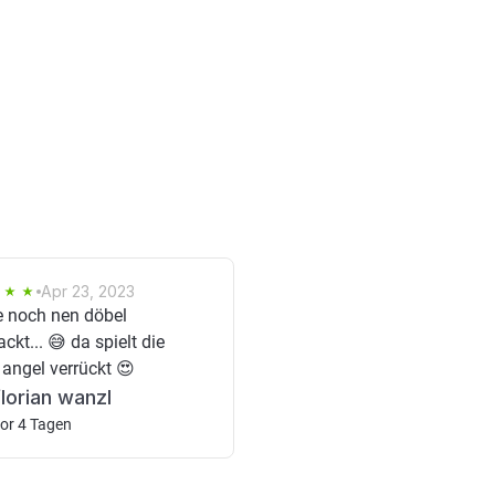
Apr 23, 2023
 noch nen döbel
ckt... 😅 da spielt die
 angel verrückt 😍
florian wanzl
or 4 Tagen