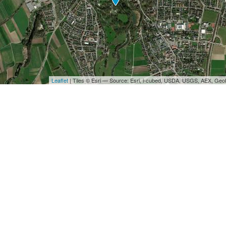
Leaflet
| Tiles © Esri — Source: Esri, i-cubed, USDA, USGS, AEX, Ge