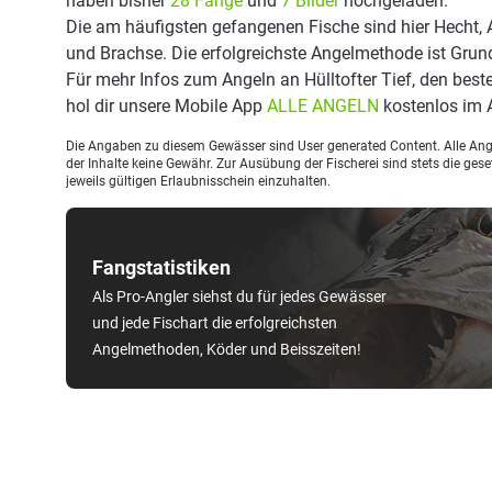
haben bisher
28 Fänge
und
7 Bilder
hochgeladen.
Die am häufigsten gefangenen Fische sind hier Hecht, A
und Brachse. Die erfolgreichste Angelmethode ist Grun
Für mehr Infos zum Angeln an Hülltofter Tief, den bes
hol dir unsere Mobile App
ALLE ANGELN
kostenlos im 
Die Angaben zu diesem Gewässer sind User generated Content. Alle Ange
der Inhalte keine Gewähr. Zur Ausübung der Fischerei sind stets die ge
jeweils gültigen Erlaubnisschein einzuhalten.
Fangstatistiken
Als Pro-Angler siehst du für jedes Gewässer
und jede Fischart die erfolgreichsten
Angelmethoden, Köder und Beisszeiten!