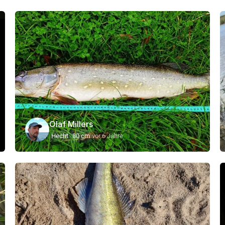
Olaf Millers
Hecht
80 cm
vor 6 Jahre