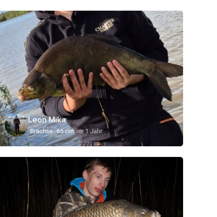
Leon Mika
Brachse
65 cm
vor 1 Jahr