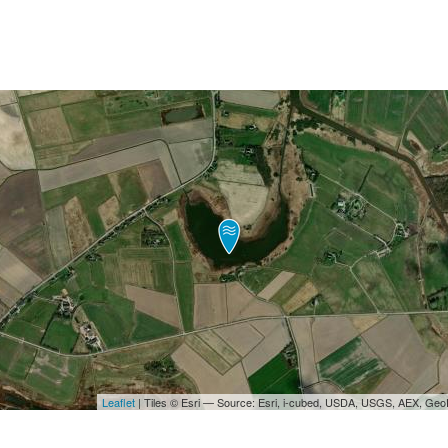
Leaflet
| Tiles © Esri — Source: Esri, i-cubed, USDA, USGS, AEX, Ge