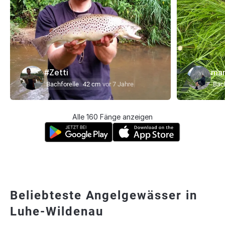
#Zetti
mar
Bachforelle
42 cm
vor 7 Jahre
Bach
Alle 160 Fänge anzeigen
Beliebteste Angelgewässer in
Luhe-Wildenau