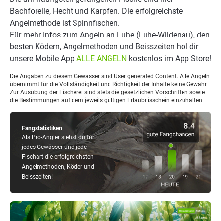
Bachforelle, Hecht und Karpfen. Die erfolgreichste
Angelmethode ist Spinnfischen.
Für mehr Infos zum Angeln an Luhe (Luhe-Wildenau), den
besten Ködern, Angelmethoden und Beisszeiten hol dir
unsere Mobile App
ALLE ANGELN
kostenlos im App Store!
Die Angaben zu diesem Gewässer sind User generated Content. Alle Angeln
übernimmt für die Vollständigkeit und Richtigkeit der Inhalte keine Gewähr.
Zur Ausübung der Fischerei sind stets die gesetzlichen Vorschriften sowie
die Bestimmungen auf dem jeweils gültigen Erlaubnisschein einzuhalten.
Fangstatistiken
Als Pro-Angler siehst du für
jedes Gewässer und jede
Fischart die erfolgreichsten
Angelmethoden, Köder und
Beisszeiten!