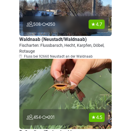
4.7
508
250
Waldnaab (Neustadt/Waldnaab)
Fischarten: Flussbarsch, Hecht, Karpfen, Döbel,
Rotauge
Fluss bei 92660 Neustadt an der Waldnaab
4.5
454
201