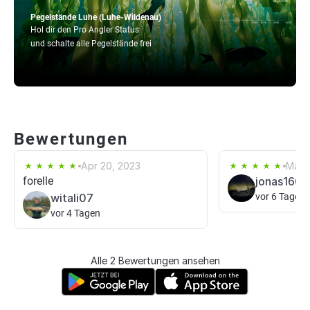
Pegelstände Luhe (Luhe-Wildenau)
Hol dir den Pro Angler Status
und schalte alle Pegelstände frei
Bewertungen
Apr 20, 2023
May 
forelle
jonas1609
witali07
vor 6 Tagen
vor 4 Tagen
Alle 2 Bewertungen ansehen