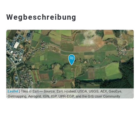
Wegbeschreibung
Leaflet
| Tiles © Esri — Source: Esri, i-cubed, USDA, USGS, AEX, GeoEye,
Getmapping, Aerogrid, IGN, IGP, UPR-EGP, and the GIS User Community