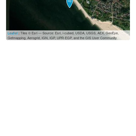
Leaflet
| Tiles © Esri — Source: Esri, i-cubed, USDA, USGS, AEX, GeoEye,
Getmapping, Aerogrid, IGN, IGP, UPR-EGP, and the GIS User Community