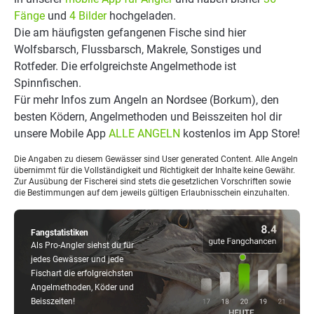
Fänge
und
4 Bilder
hochgeladen.
Die am häufigsten gefangenen Fische sind hier
Wolfsbarsch, Flussbarsch, Makrele, Sonstiges und
Rotfeder. Die erfolgreichste Angelmethode ist
Spinnfischen.
Für mehr Infos zum Angeln an Nordsee (Borkum), den
besten Ködern, Angelmethoden und Beisszeiten hol dir
unsere Mobile App
ALLE ANGELN
kostenlos im App Store!
Die Angaben zu diesem Gewässer sind User generated Content. Alle Angeln
übernimmt für die Vollständigkeit und Richtigkeit der Inhalte keine Gewähr.
Zur Ausübung der Fischerei sind stets die gesetzlichen Vorschriften sowie
die Bestimmungen auf dem jeweils gültigen Erlaubnisschein einzuhalten.
Fangstatistiken
Als Pro-Angler siehst du für
jedes Gewässer und jede
Fischart die erfolgreichsten
Angelmethoden, Köder und
Beisszeiten!