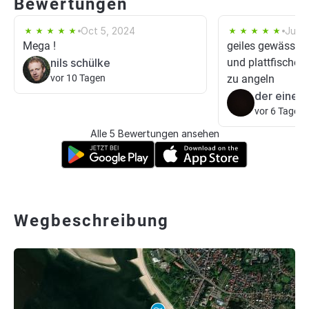
Bewertungen
Oct 5, 2024
Jul 3
Mega !
geiles gewässer 
nils schülke
und plattfische, 
vor 10 Tagen
zu angeln
der eine a
vor 6 Tagen
Alle 5 Bewertungen ansehen
Wegbeschreibung