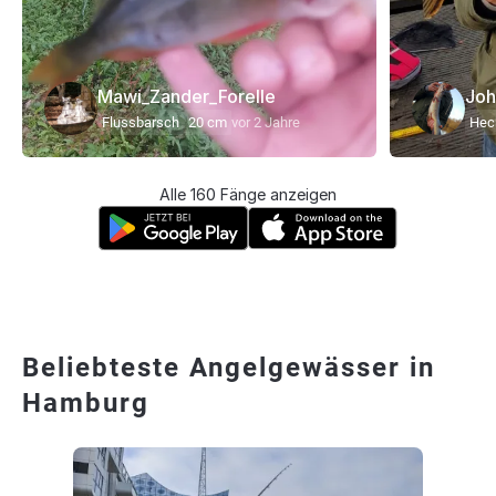
Mawi_Zander_Forelle
Joh
Flussbarsch
20 cm
vor 2 Jahre
Hec
Alle 160 Fänge anzeigen
Beliebteste Angelgewässer in
Hamburg