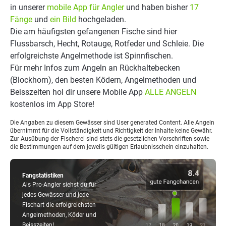
in unserer
mobile App für Angler
und haben bisher
17
Fänge
und
ein Bild
hochgeladen.
Die am häufigsten gefangenen Fische sind hier
Flussbarsch, Hecht, Rotauge, Rotfeder und Schleie. Die
erfolgreichste Angelmethode ist Spinnfischen.
Für mehr Infos zum Angeln an Rückhaltebecken
(Blockhorn), den besten Ködern, Angelmethoden und
Beisszeiten hol dir unsere Mobile App
ALLE ANGELN
kostenlos im App Store!
Die Angaben zu diesem Gewässer sind User generated Content. Alle Angeln
übernimmt für die Vollständigkeit und Richtigkeit der Inhalte keine Gewähr.
Zur Ausübung der Fischerei sind stets die gesetzlichen Vorschriften sowie
die Bestimmungen auf dem jeweils gültigen Erlaubnisschein einzuhalten.
Fangstatistiken
Als Pro-Angler siehst du für
jedes Gewässer und jede
Fischart die erfolgreichsten
Angelmethoden, Köder und
Beisszeiten!