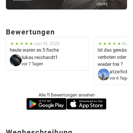
Bewertungen
Jun 14, 2026
Aug 
heute waren es 5 fische
Ist das gewässe
lukas reichardt1
verboten oder mi
vor 7 Tagen
wieder frei ?
atzefick
vor 6 Tagen
Alle 11 Bewertungen ansehen
Wegbeschreibung