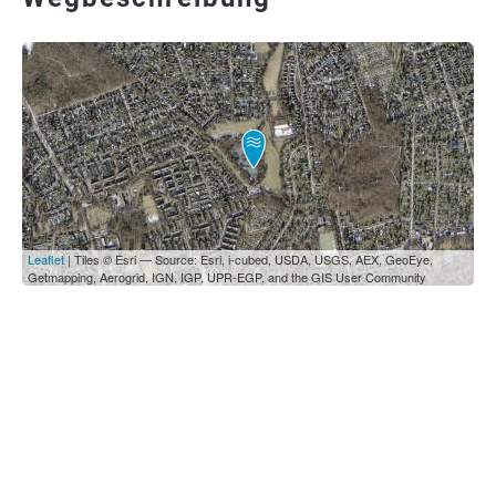
Leaflet
| Tiles © Esri — Source: Esri, i-cubed, USDA, USGS, AEX, GeoEye,
Getmapping, Aerogrid, IGN, IGP, UPR-EGP, and the GIS User Community