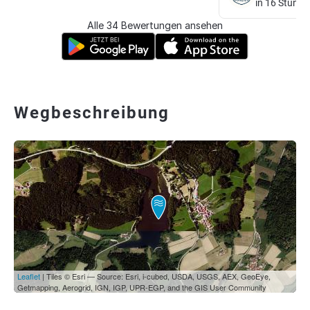
in 16 Stunde
Alle 34 Bewertungen ansehen
Wegbeschreibung
Leaflet
| Tiles © Esri — Source: Esri, i-cubed, USDA, USGS, AEX, GeoEye,
Getmapping, Aerogrid, IGN, IGP, UPR-EGP, and the GIS User Community