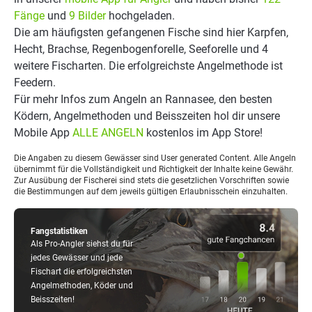
Fänge
und
9 Bilder
hochgeladen.
Die am häufigsten gefangenen Fische sind hier Karpfen,
Hecht, Brachse, Regenbogenforelle, Seeforelle und 4
weitere Fischarten. Die erfolgreichste Angelmethode ist
Feedern.
Für mehr Infos zum Angeln an Rannasee, den besten
Ködern, Angelmethoden und Beisszeiten hol dir unsere
Mobile App
ALLE ANGELN
kostenlos im App Store!
Die Angaben zu diesem Gewässer sind User generated Content. Alle Angeln
übernimmt für die Vollständigkeit und Richtigkeit der Inhalte keine Gewähr.
Zur Ausübung der Fischerei sind stets die gesetzlichen Vorschriften sowie
die Bestimmungen auf dem jeweils gültigen Erlaubnisschein einzuhalten.
Fangstatistiken
Als Pro-Angler siehst du für
jedes Gewässer und jede
Fischart die erfolgreichsten
Angelmethoden, Köder und
Beisszeiten!