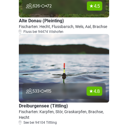
4.5
626
72
Alte Donau (Pleinting)
Fischarten: Hecht, Flussbarsch, Wels, Aal, Brachse
Fluss bei 94474 Vilshofen
4.8
533
115
Dreiburgensee (Tittling)
Fischarten: Karpfen, Stör, Graskarpfen, Brachse,
Hecht
See bei 94104 Tittling