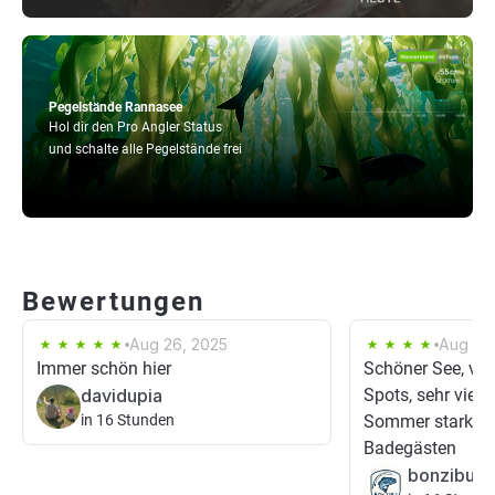
Pegelstände Rannasee
Hol dir den Pro Angler Status
und schalte alle Pegelstände frei
Bewertungen
Aug 26, 2025
Aug 15,
Immer schön hier
Schöner See, viel
davidupia
Spots, sehr viele
in 16 Stunden
Sommer stark be
Badegästen
bonzibu